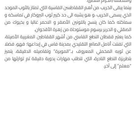
والمضمة (الحزام المطرز).
بينما يبقى الخريب من أهم القفاطسن الفاسية التي تمتاز بالثوب الموحد
الذي يسمى الخريب ،و هو يشبه الى حد كبير ثوب البروكار في تماسكه و
سماكته كما كان ينسج باللونين الأصفر و الاحمر غالبا و بخيوك من
الصقلي و الحرير برسوم موستوحاة من زهرة الأقحوان.
كما يعتبر قفطان النطع الفاسي من أشهر القفاطين المغربية الأصيلة،
التي تفننت أنامل الصانع التقليدي بمدينة فاس في إبداعها؛ فهو، فضلا
عن ثوبه المخملي المعروف بـ”الموبرة” وتفاصيله الدقيقة، يتميز
بتطريزة النطع النادرة، التي تتطلب مهارات يدوية دقيقة تم توارثها من
“معلم” إلى آخر.