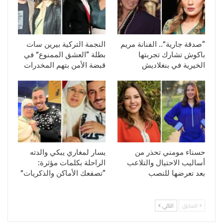
“صدقة جارية”.. الفنانة مريم
النجمة التركية بيرين سات
باكوش تشارك تجربتها
بطلة “العشق الممنوع” في
الخيرية في بنغلاديش
قبضة الأمن بتهم المخدرات
حسناء مومني تحذر من
يسار لمغاري يبكي والدته
أساليب الاحتيال والتلاعب
الراحلة بكلمات مؤثرة:
بعد تعرضها للنصب
“تصفعك الأماكن والذكريات”
السابق
التالي