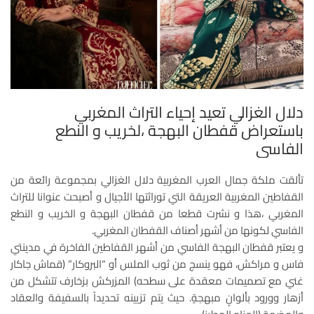
دلال الغزالي تعيد إحياء التراث المغربي
باستعراض قفطان البهجة ،لخريب و النطع
الفاسي
تألقت ملكة جمال العرب المغربية دلال الغزالي بمجموعة رائعة من
القفاطين المغربية العريقة التي توراثتها الأجيال و أصبحت عنوانا للتراث
المغربي ،هذا و نشرت قطعا من قفطان البهجة و الخريب و النطع
الفاسي لكونها من أشهر أصناف القفطان المغربي.
و يعتبر قفطان البهجة الفاسي من أشهر القفاطين الفاخرة في مدينتي
فاس و مراكش، فهو ينسج من ثوب الملس أو “البروكار” (قماش جاكار
غني مع تصميمات معقدة على سطحه) المزركش بزخارف تتشكل من
أزهار وورود بألوانٍ مبهجةٍ. حيث يتم تزيينه تحديداً بالسفيفة والعقاد