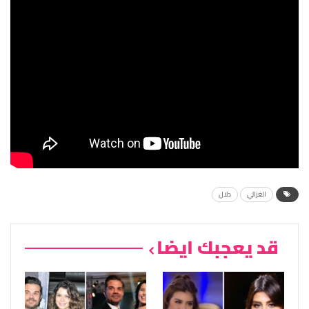
الغزالي
دلال
قد يعجبك ايضا