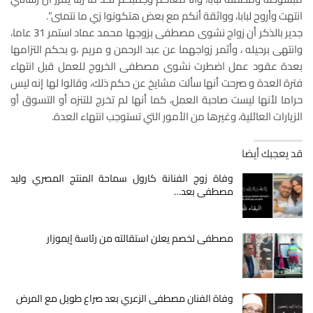
انتهت وأروح لبابا، وواثقة أنكم مع بعض هتكونوا زي ما نتمنى”.
جدير بالذكر أن زواج نشوى مصطفى بزوجها محمد عماد استمر 31 عاما،
وانتهى برحيله ، وأثمر زواجهما عن عبد الرحمن و مريم ،و بحكم التزامها
بعدة عقود عمل اضطرت نشوى مصطفى الخروج للعمل قبل انتهاء
فترة العدة و صرحت أنها سألت مشايخ عن حكم ذلك، وقالوا لها إنه ليس
حراما لأنها ليست صاحبة العمل، كما أنها لم تخرج للتنزه أو التسوق أو
الزيارات العائلية، وغيرها من الأمور التي تستوجب انتهاء العدة.
قد يعجبك أيضا
وفاة زوج الفنانة كارول سماحة المنتج المصري وليد
مصطفى بعد…
مصطفى لخصم يعلن استقالته من رئاسة إيموزار
وفاة الفنان مصطفى الزعري بعد صراع طويل مع المرض