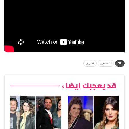
مصطفى
نشوى
قد يعجبك ايضا