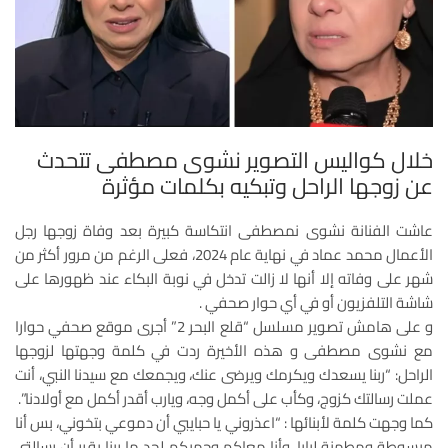
خلال كواليس التصوير نشوى مصطفى تتحدث
عن زوجها الراحل وتبكيه بكلمات مؤثرة
عاشت الفنانة نشوى نمصطفى انتكاسة كبيرة بعد وفاة زوجها رجل
الأعمال محمد عماد في نهاية عام 2024، فعلى الرغم من مرور أكثر من
شهر على وفاته إلا أنها لا زالت تدخل في نوبة البكاء عند ظهورها على
شاشة التلفزيون أو في أي حوار صحفي .
و على هامش تصوير مسلسل “قلع البحر 2” أجرى موقع صحفي حوارا
مع نشوى مصطفى و هذه الأخيرة ردت في كلمة وجهتها لزوجها
الراحل: “ربنا يسعدك ويكرمك ويرضى عنك، ويجمعك مع سيدنا النبي، أنت
عملت رسالتك كزوج، وكأب على أكمل وجه، ويارب أقدر أكمل مع أولادنا”.
كما وجهت كلمة لأبنائها : “اعذروني يا حبايبي أن دموعي بتخوني، بس أنا
مبسوطة ومطمنة لبابا، وأنا معاكم وجمبكم لحد ما ربنا يقرر أن رسالتي