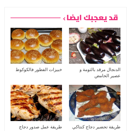
قد يعجبك ايضا
الدنجال مرقد بالثومة و
خبيزات الفطور فالكوكوط
عصير الحامض
طريقة تحضير دجاج كنتاكي
طريقة عمل صدور دجاج