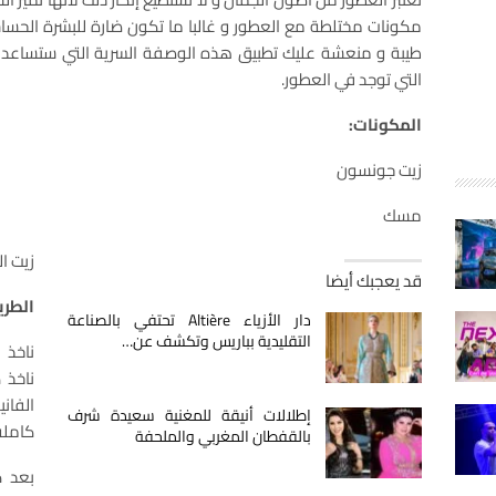
مكونات مختلطة مع العطور و غالبا ما تكون ضارة للبشرة الحساس
طيبة و منعشة عليك تطبيق هذه الوصفة السرية التي ستساعدك 
التي توجد في العطور.
المكونات:
زيت جونسون
مسك
زيت ال
قد يعجبك أيضا
الطري
دار الأزياء Altière تحتفي بالصناعة
التقليدية بباريس وتكشف عن…
ناخذ 
ناخذ 
الفان
إطلالات أنيقة للمغنية سعيدة شرف
كاملة
بالقفطان المغربي والملحفة
بعد 