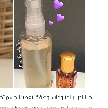
خاااااص بالمتزوجات :وصفة لتعطير الجسم تخلي
تعتبر العطور من أصول الجمال و لا نستطيع إنكار ذلك لأنها تميز