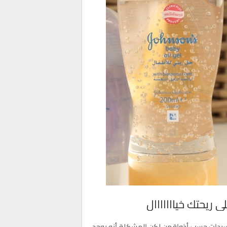
 ريحتك خيااااااال
 السيدات حسب أذواقهن لكن المشكلة أنه يوجد