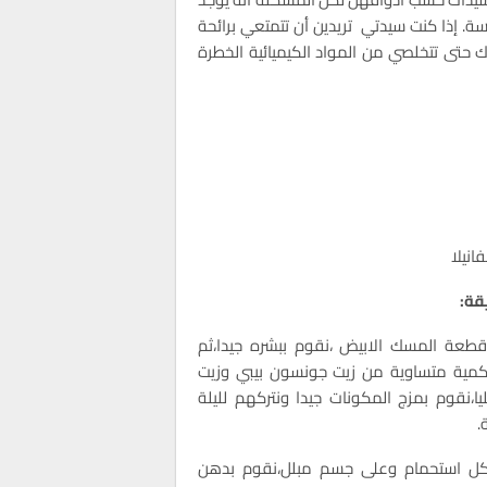
ة. إذا
كنت سيدتي تريدين أن تتمتعي برائحة
حتى تتخلصي من المواد الكيميائية الخطرة
فانيلا
قة:
قطعة المسك الابيض ،نقوم ببشره جيدا،ثم
كمية متساوية من زيت جونسون بيبي وزيت
يليا،نقوم بمزج المكونات جيدا ونتركهم لليلة
.
كل استحمام وعلى جسم مبلل،نقوم بدهن