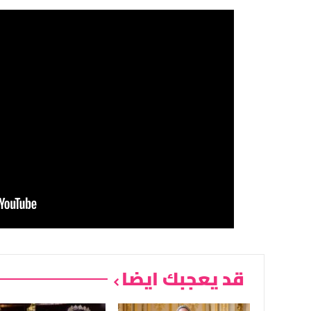
قد يعجبك ايضا