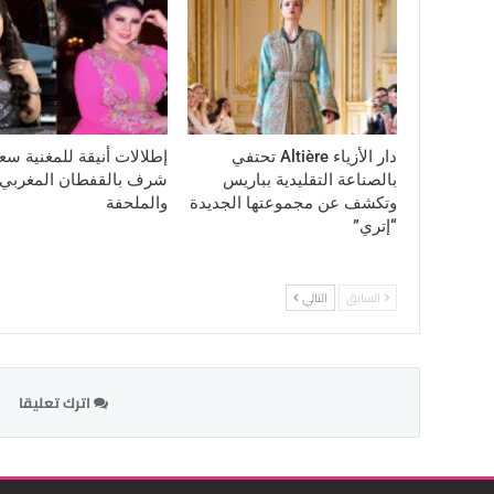
دار الأزياء Altière تحتفي
إطلالات أنيقة للمغنية سع
بالصناعة التقليدية بباريس
شرف بالقفطان المغربي
وتكشف عن مجموعتها الجديدة
والملحفة
“إتري”
السابق
التالي
اترك تعليقا