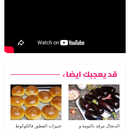
قد يعجبك ايضا
الدنجال مرقد بالثومة و
خبيزات الفطور فالكوكوط