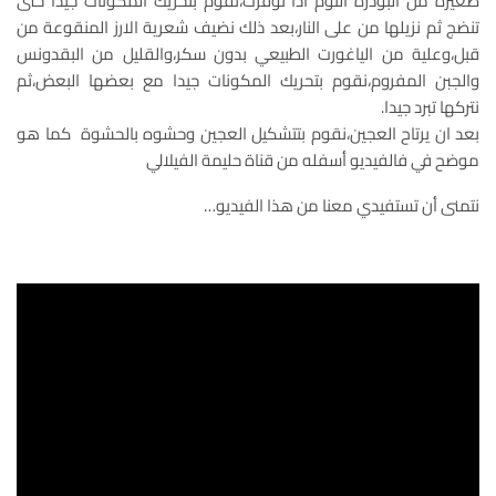
صغيرة من البودرة التوم اذا توفرت،نقوم بتحريك المكونات جيدا حتى
تنضج ثم نزيلها من على النار،بعد ذلك نضيف شعرية الارز المنقوعة من
قبل،وعلية من الياغورت الطبيعي بدون سكر،والقليل من البقدونس
والجبن المفروم،نقوم بتحريك المكونات جيدا مع بعضها البعض،ثم
نتركها تبرد جيدا.
بعد ان يرتاح العجين،نقوم بتتشكيل العجين وحشوه بالحشوة كما هو
موضح في فالفيديو أسفله من قناة حليمة الفيلالي
نتمنى أن تستفيدي معنا من هذا الفيديو…