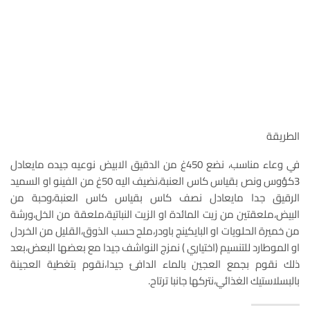
الطريقة
في وعاء مناسب، نضع 450غ من الدقيق الابيض نوعيه جيده مايعادل
3كؤوس ونص بقياس كاس العنبة،نضيف اليه 50غ من الفينو او السميد
الرقيق جدا مايعادل نصف كاس بقياس كاس العنبة،وحبة من
البيض،ملعقتين من زيت المائدة او الزيت النباتية،ملعقة من الخل،ورشة
من خميرة الحلويات او البايكينج باودر،ملح حسب الذوق،القليل من الخردل
او الموطارد للتنسيم (اختياري ) نمزج النواشف جيدا مع بعضها البعض،بعد
ذلك نقوم بجمع العجين بالماء الدافئ جيدا،نقوم بتغطية العجينة
بالبسلاستيك الغذائي،نتركها جانبا ترتاح.