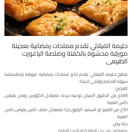
حليمة الفيلالي تقدم مملحات رمضانية بعجينة
مورقة محشوة بالكفتة وصلصة الياغورت
الطبيعي
مطبخ حليمه الفيلالي يقدم لكم مملحات رمضانيه مورقه ومقرمشه
سهله التحضير ووتجي لذيذة
العجين
450غ من الدقيق الابيض نوعيه جيده مايعادل 3كؤوس ونص بقياس
كاس العنبة
50غ من الفينو او السميد الرقيق جدا مايعادل نصف كاس بقياس كاس
العنبة
حبة بيض
ملعقتين من زيت المائدة او الزيت النباتية