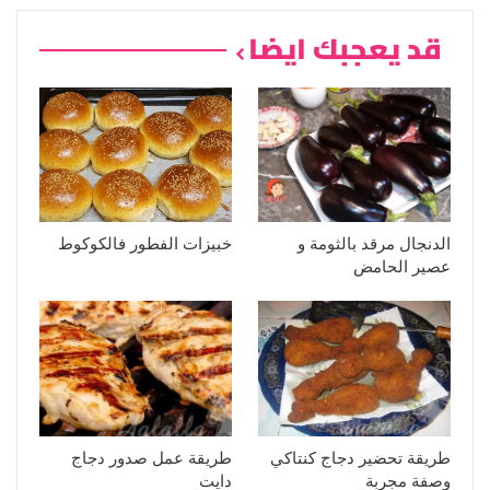
قد يعجبك ايضا
الدنجال مرقد بالثومة و
خبيزات الفطور فالكوكوط
عصير الحامض
طريقة تحضير دجاج كنتاكي
طريقة عمل صدور دجاج
وصفة مجربة
دايت