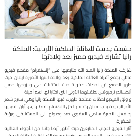
حفيدة جديدة للعائلة الملكية الأردنية: الملكة
رانيا تشارك فيديو مميز بعد ولادتها
شاركت الملكة رانيا العبد الله متابعيها على “إنستغرام” مقطع فيديو
عائلي يجمع أفراد العائلة الملكية بعد ولادة ابنتها الأميرة ايمان، حيث
ظهر الجميع في لحظات عفوية حيث استقبلت هي و زوجها جميل
ألكساندر ترميوتس لطفلتهما الأولى التي اختارا لها اسم أمينة.
و وثق الفيديو لحظات ممتعة ظهرت فيها الملكة رانيا وهي تسرح شعر
الأم الجديدة بحب وحنان وتمنحها كل الاهتمام المطلوب. و أبان الفيديو
رد فعل الأميرة سلمى العفوي بعد وصولها الى المستشفى ورؤية
الصغيرة.
أثار الفيديو اعجاب المتابعين حيث أظهر أيضا جانبا من الأجواء العائلية
التي جمعت ولي العهد الحسين وزوجته رجوة التي اختارت إطلالة ناعمة