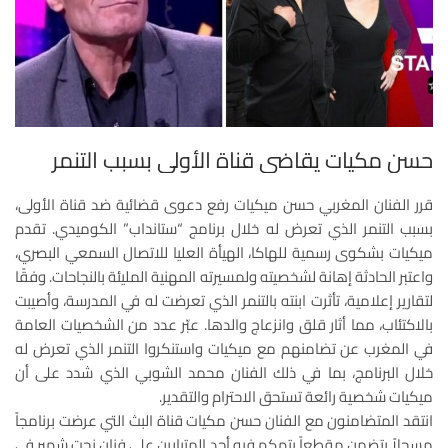
حسن مكيات يقاضي قناة الأولى بسبب التنمر
قرر الفنان المغربي حسن ميكيات رفع دعوى قضائية ضد قناة الأولى،
بسبب التنمر الذي تعرض له خلال برنامج “ستانداب” الكوميدي. تقدم
ميكيات بشكوى رسمية للهاكا، الهيأة العليا للاتصال السمعي البصري،
واعتبر الحادثة إهانة لشخصيته ولمسيرته المهنية المليئة بالنجاحات. وفقًا
لتقارير إعلامية، تأثرت ابنته بالتنمر الذي تعرضت له في المدرسة، وأصيبت
بالاكتئاب، مما أثار قلق وانزعاج والدها. عبّر عدد من الشخصيات العامة
في المغرب عن تضامنهم مع ميكيات واستنكروا التنمر الذي تعرض له
خلال البرنامج، بما في ذلك الفنان محمد الشوبي الذي شدد على أن
ميكيات شخصية رائعة تستحق الاحترام والتقدير.
انتقد المتضامنون مع الفنان حسن مكيات قناة البث التي عرضت برنامجاً
مسجلاً يتضمن مقطعاً يتهكم فيه أحد المتبارين على فنان نحت شهير في