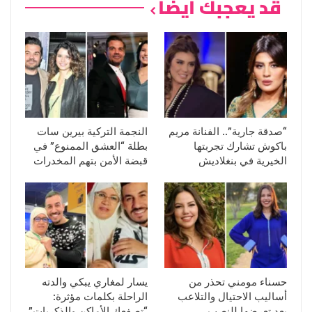
قد يعجبك ايضا
“صدقة جارية”.. الفنانة مريم
النجمة التركية بيرين سات
باكوش تشارك تجربتها
بطلة “العشق الممنوع” في
الخيرية في بنغلاديش
قبضة الأمن بتهم المخدرات
حسناء مومني تحذر من
يسار لمغاري يبكي والدته
أساليب الاحتيال والتلاعب
الراحلة بكلمات مؤثرة:
بعد تعرضها للنصب
“تصفعك الأماكن والذكريات”