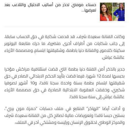
حسناء مومني تحذر من أساليب الاحتيال والتلاعب بعد
تعرضها…
وكانت الفنانة سعيدة شرف، قد قدمت شكاية في حق الحساب سابقا،
إلى جانب شكايات من أطراف أخرى متضررة، ما حرك متابعة اليوتوبر
سكينة كلامور، والفنانة دنيا باطمة، وشقيقتها ابتسام، ومصممة الأزياء
عائشة عياش.
جدير بالذكر أمن الفننة دنيا بطمة التي قضت استئنافية مراكش مؤخرا
بحبسها لمدة 12 شهرا، فيما قضت بتأييد الحكم الابتدائي الصادر في حق
شقيقتها ابتسام بطمة بسنة واحدة سجنا نافذا، و10 أشهر لصوفيا
شكيري، وخففت العقوبة الابتدائية الصادرة في حق مصممة الأزياء
عائشة عياش إلى سنة سجنا نافذا.
و أدانت أيضا “الهاكر” المتابع في ملف حسابات “حمزة مون بيبي”،
بسنتين حبسا نافذا وتعويضات مالية لصالح كل من الفنانة سعيدة شرف
والمركز الوطني لحقوق الإنسان ورئيسه ومشتكي آخر في الملف.