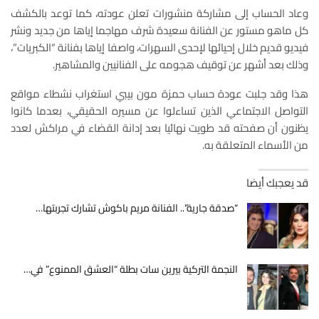
وعاد الحساب إلى مشاركة منشورات تعلن عودته، كما توعد بالكشف
كل ماهو مستور عن الفنانة سعيدة شرف مهاجما إياها من جديد ونشر
فيديو قديم خلال إحيائها لإحدى السهرات، واصفا إياها بفنانة “الكبريات”،
وذلك بعد أشهر عن توقيف هجومه على الفنانيين والمشاهير.
هذا وقد جلبت عودة حساب حمزة مون بيبي استغراب نشطاء مواقع
التواصل الاجتماعي الذين تساءلوا عن مسيره الحقيقي، بعدما كانوا
يظنون أن صفحته قد طويت نهائيا بعد إدانة القضاء في مراكش لعدد
من الأسماء المتعلقة به.
قد يعجبك أيضا
“صدقة جارية”.. الفنانة مريم باكوش تشارك تجربتها…
النجمة التركية بيرين سات بطلة “العشق الممنوع” في…