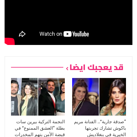
قد يعجبك ايضا
“صدقة جارية”.. الفنانة مريم
النجمة التركية بيرين سات
باكوش تشارك تجربتها
بطلة “العشق الممنوع” في
الخيرية في بنغلاديش
قبضة الأمن بتهم المخدرات