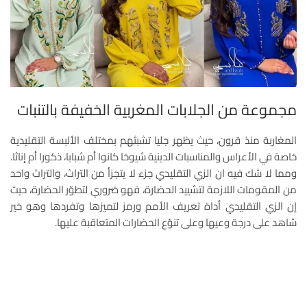
مجموعة من الجلابات المغربية الخفيفة بالتنبات
المغاربة منذ قرون، حيث يظهر جليا تشبثهم بمختلف الألبسة التقليدية
خاصة في الأعراس والمناسبات الدينية شيوخا كانوا أم شبابا، ذكورا أم إناثا.
ومما لا شك فيه ان الزي التقليدي جزء لا يتجزأ من التراث، والتراث واحد
من المقومات اللازمة لتشييد الحضارة، فهو ضروري لتطوّر الحضارة، حيث
إن الزي التقليدي أداة تعريف الأمم ورمز لتميزها وتفردها وهو خير
شاهد على درجة وعيها وعلى تنوّع الحضارات المتعاقبة عليها.