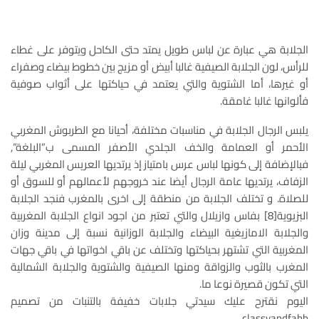
الجلابة هي عبارة عن لباس طويل يمتد حتى الكاحل ويتوفر على غطاء
للرأس، لون الجلابة الصيفية غالبا أبيض أو مزيج بين خطوط بيضاء وصفراء
أو غيرها، أما الشتوية والتي يعتمد في حياكتها على أثواب صوفية
فألوانها غالبا غامقة.
يلبس الرجال الجلابة في مناسبات مختلفة، أحيانا مع الطربوش المغربي
الأحمر أو العمامة والخف الجلدي الأصفر المسمى ب”البلغة”,
فبالإضافة إلى كونها لباس عرس بامتياز إذ يرتديها العريس المغربي ليلة
الزفاف، يرتديها عامة الرجال أيضا عند خروجهم لأعمالهم أو للسوق أو
للصلاة. و تختلف الجلابة من منطقة إلى اخرى بالمغرب فنجد الجلابة
البزيوية[8] بفاس وازيلال والتي تعتبر من اجود انواع الجلابة المغربية
والجلابة الامازيغية البيضاء والجلابة الوزانية نسبة إلى مدينة وزان
المغربية التي تشتهر بحياكتها وتختلف عن باقي اخواتها في باقي جهات
المغرب بالثوب والزواقة ومنها الصيفية والشتوية والجلابة الشمالية
التي تكون قصيرة نوعا ما.
اليوم نقترح عليك سيدتي جلابات خفيفة بالتنبات من تصميم
classyandfabb