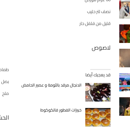
نصف لتر حليب
قليل من فلفل حار
لاصوص
طماط
قد يعجبك أيضا
بصل
الدنجال مرقد بالثومة و عصير الحامض
ملح
خبيزات الفطور فالكوكوط
الح