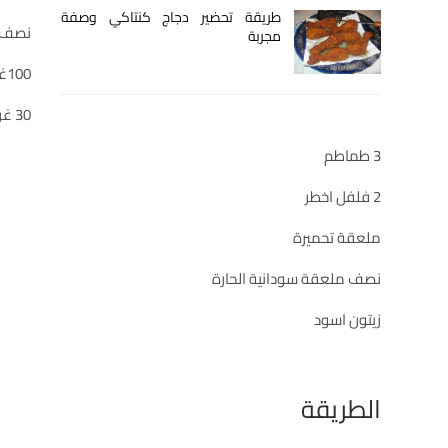
طريقة تحضير دجاج كنتاكي وصفة
نصف ك
مجربة
100غرام جبن احمر
30 غرام زيت الزيتون
3 طماطم
2 فلفل اخطر
ملعقة تحميرة
نصف ملعقة سودانية الحارة
زيتون اسود
الطريقة