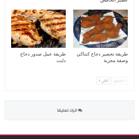
عصير الحامض
طريقة تحضير دجاج كنتاكي
طريقة عمل صدور دجاج
وصفة مجربة
دايت
السابق
التالي
اترك تعليقا