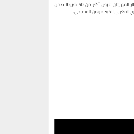
القصير” و “المسابقة الدولية للفيلم الوثائقي”، حيث تم في إطار المهرجان عرض أكثر من 50 شريطا ضمن
خرج المغربي الكبير مومن السميحي.