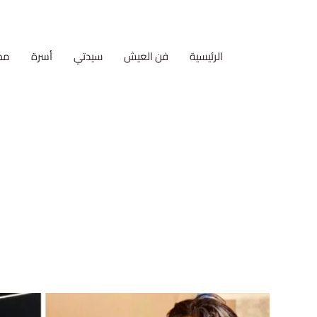
الرئيسية
فن العيش
سيدتي
أسرة
مط