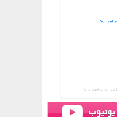
Voir cett
Une publication part