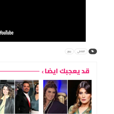
القاطي
ربيع
قد يعجبك ايضا