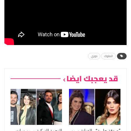
الملوك
دوري
قد يعجبك ايضا
“صدقة جارية”.. الفنانة مريم
النجمة التركية بيرين سات