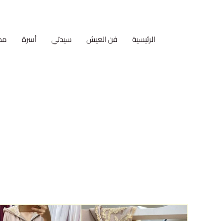
الرئيسية
فن العيش
سيدتي
أسرة
مط