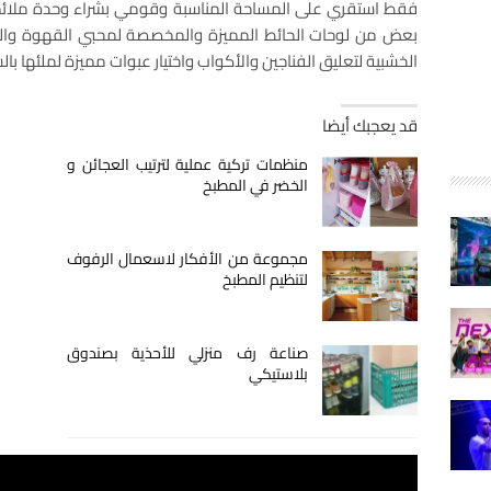
فقط استقري على المساحة المناسبة وقومي بشراء وحدة ملائم
بعض من لوحات الحائط المميزة والمخصصة لمحبي القهوة والش
الخشبية لتعليق الفناجين والأكواب واختيار عبوات مميزة لملئها با
قد يعجبك أيضا
منظمات تركية عملية لترتيب العجائن و
الخضر في المطبخ
مجموعة من الأفكار لاسعمال الرفوف
لتنظيم المطبخ
صناعة رف منزلي للأحذية بصندوق
بلاستيكي