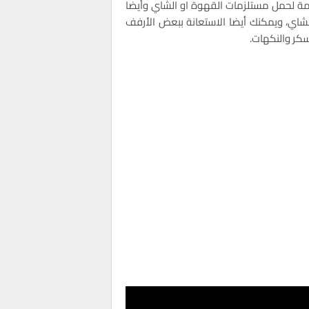
ة لحمل مستلزمات القهوة او الشاي وأيضا
اي، ويمكنك أيضا الاستعانة ببعض الأرفف
لسكر والنكهات.