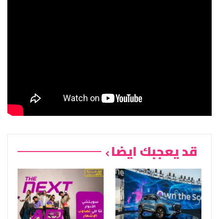
قد يعجبك ايضا