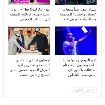
نيسان مصر تبدأ مبيعات
مع « The Next Ad » ، إنوي
“نيسان ماجنيت” المجمعة
يُسند حملته الإعلانية المقبلة
محليًا، وتُعِيد تعريف فئة…
إلى الشباب المغربي
كرم الريفي وماريا ودنيا
أبوظبي تحتفي بالذكرى
بطمة يصنعون ليلة ختام
السابعة والعشرين لعيد
استثنائية بالمهرجان
العرش المجيد بحضور سمو
المتوسطي للناظور
الشيخ زايد بن محمد…
السابق
التالي