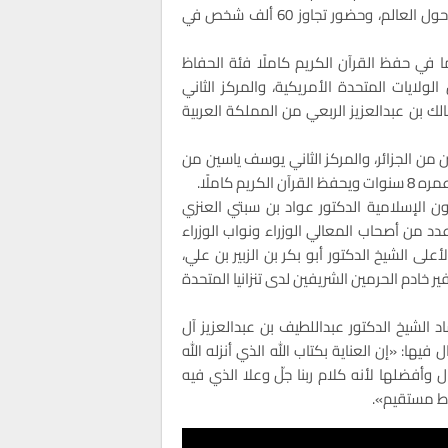
للشؤون الإسلامية بجمهورية تنزانيا الاتحادية بمشاركة 25 دولة حول العالم، وحضور تجاوز 60 ألف شخص في
 في حفظ القرآن الكريم كاملًا فئة الحفاظ
لايات المتحدة الأمريكية، والمركز الثاني
لك بن عبدالعزيز الربعي من المملكة العربية
من الجزائر، والمركز الثاني يوسف ياسين من
 كاملًا.
ن الإسلامية الدكتور عواد بن سبتي العنزي
دد من أصحاب المعالي الوزراء ونواب الوزراء
ى الشيخ الدكتور أبو بكر بن الزبير بن علي،
ر خادم الحرمين الشريفين لدى تنزانيا المتحدة
د الشيخ الدكتور عبداللطيف بن عبدالعزيز آل
يها: «إن العناية بكتاب الله الذي أنزله الله
وأفضلها لأنه كلام ربنا جلّ وعلا الذي فيه
اط مستقيم».