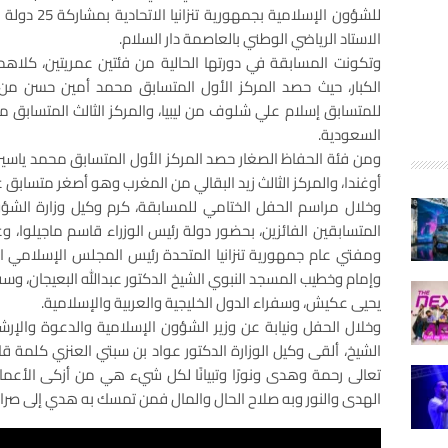
الاستاد الرياضي الوطني بالعاصمة دار السلام.
وتكونت المسابقة في دورتها الحالية من فئتين عمريتين، كلاهما
الكبار، حيث حصد المركز الأول المتسابق محمد أمين حسن من الو
للمتسابق إسلام علي شلوف من ليبيا، والمركز الثالث المتسابق ما
السعودية.
ومن فئة الحفاظ الصغار حصد المركز الأول المتسابق محمد ياسين 
أوغندا، والمركز الثالث زيد البقالي من المغرب وهو أصغر متسابق عمره 8 سنوات ويحفظ القرآن الكريم
وخلال مراسم الحفل الختامي للمسابقة، كرم وكيل وزارة الشؤو
المتسابقين الفائزين، بحضور دولة رئيس الوزراء قاسم ماجيلوا، وع
ومفتي عام جمهورية تنزانيا المتحدة رئيس المجلس الإسلامي الأعل
وإمام وخطيب المسجد النبوي الشيخ الدكتور عبدالله البعيجان، وسفي
يحيى عكيش، وسفراء الدول الخليجية والعربية والإسلامية.
وخلال الحفل ونيابة عن وزير الشؤون الإسلامية والدعوة والإرشا
الشيخ، ألقى وكيل الوزارة الدكتور عواد بن سبتي العنزي كلمة قال ف
تعالى رحمة وهدى ونورًا وتبيانًا لكل شيء هي من أزكى الأعمال 
الهدى والنور وبه صلاح الحال والمال فمن تمسك به هدي إلى صر