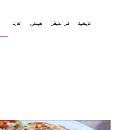
الرئيسية
فن العيش
سيدتي
أسرة
مط