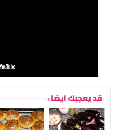
قد يعجبك ايضا