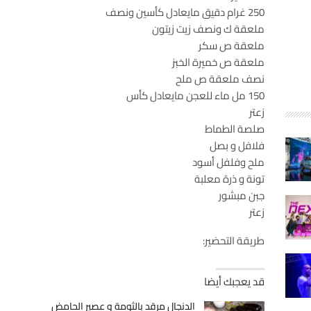
250 غرام دقيق مايعادل كأسين ونصف
ملعقة ك ونصف زيت زيتون
ملعقة ص سكر
ملعقة ص خميرة الخبز
نصف ملعقة ص ملح
150 مل ماء للعجن مايعادل كأس
زعتر
صلصة الطماط
فلافل و بصل
ملح وفلفل أسود
تونة و ذرة معلبة
جبن مبشور
زعتر
طريقة التحضير:
قد يعجبك أيضا
الدنجال مرقد بالثومة و عصير الحامض