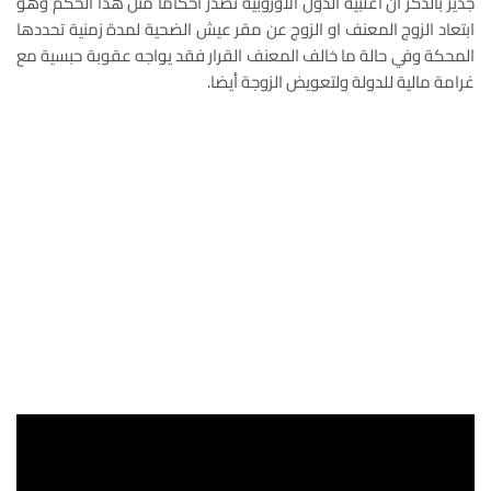
جدير بالذكر ان اغلبية الدول الاوروبية تصدر احكاما مثل هذا الحكم وهو
ابتعاد الزوج المعنف او الزوج عن مقر عيش الضحية لمدة زمنية تحددها
المحكة وفي حالة ما خالف المعنف القرار فقد يواجه عقوبة حبسية مع
غرامة مالية للدولة ولتعويض الزوجة أيضا.