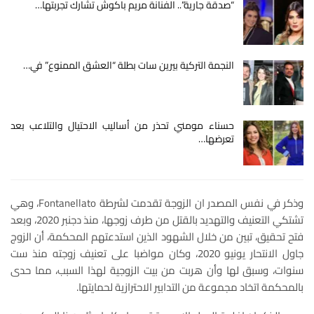
“صدقة جارية”.. الفنانة مريم باكوش تشارك تجربتها…
النجمة التركية بيرين سات بطلة “العشق الممنوع” في…
حسناء مومني تحذر من أساليب الاحتيال والتلاعب بعد
تعرضها…
وذكر في نفس المصدر ان الزوجة تقدمت لشرطة Fontanellato، وهي
تشتكي التعنيف والتهديد بالقتل من طرف زوجها، منذ دجنبر 2020، وبعد
فتح تحقيق، تبين من خلال الشهود الذين استدعتهم المحكمة، أن الزوج
جاول الانتحار يونيو 2020، وكان مواضبا على تعنيف زوجته منذ ست
سنوات، وسبق لها وأن هربت من بيت الزوجية لهذا السبب، مما حدى
بالمحكمة اتخاد مجموعة من التدابير الاحترازية لحمايتها.