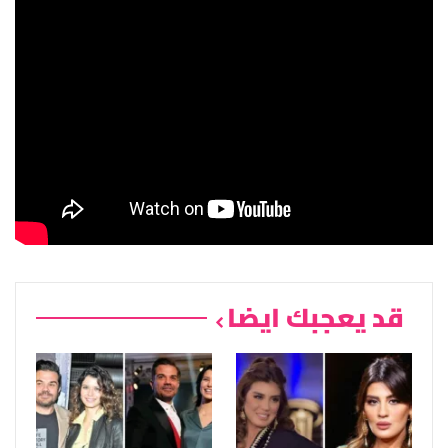
قد يعجبك ايضا