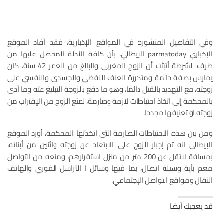
وفي التفاصيل المنشورة في المواقع الإخبارية، فقد أفاد الموقع
الإخباري parmatoday الإيطالي، بأن كافة الأدلة المحصل عليها من
طرف الشرطة أتبثت أن الزوج المغربي والبالغ من العمر 42 سنة، كان
يمارس بصفة دائمة ومتكررة العنف اللفظي والجسدي والنفسي على
زوجته، مع التهديد بالقتل دائما، وهو ما دفع بالزوجة التبليغ عته وما أدى
بالمحكمة إلى اتخاذ احتياطات لازمة وصارمة، لمنع الزوج من الإقتراب من
زوجته او تعنيفها مجددا.
ومن بين هذه الاحتياطات الصارمة التي اتخذتها المحكمة، أورد الموقع
الإيطالي انه تم إجبار الزوج على الابتعاد عن زوجته واثنين من أبنائه،
بمسافة لاتقل عن 200 متر من منزل استقرارهم، ومنعه من التواصل
معم بأية وسيلة اتصال، بما فيها وسائل ا التراسل الفوري والهاتف
النقال ومواقع التواصل الإجتماعي.
قد يعجبك أيضا