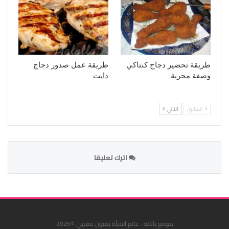
طريقة تحضير دجاج كنتاكي
طريقة عمل صدور دجاج
وصفة مجربة
دايت
السابق
التالي
اترك تعليقا
موقع يالالة . عالم المرأة بعيون مغربي ©2025