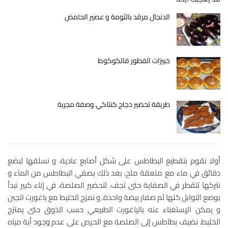
الدنجال مرقد بالثومة و عصير الحامض
خبيزات الفطور فالكوكوط
طريقة تحضير دجاج كنتاكي وصفة مجربة
أولا نقوم بتقطيع البطاطس على شكل أصابع عادية، و نسلقها لبضع
دقائق في ماء مع ملعقة ملح، بعد ذلك بصفي البطاطس من الماء و
نتركها تتقطر في الصفاية حتى تجف. لتحضير الصلصة، في إناء كبير نبدأ
بوضع التوابل كلها ثم صفار بيضة واحدة. و نمزج الخليط مع ياغورت الجبن
و يمكن الإستغناء عنه بالياغورت الطبيعي حسب الذوق حتى يمتزج
الخليط. نضيف بطاطس إلى الصلصة مع الحرص على عدم وجود أية مياه