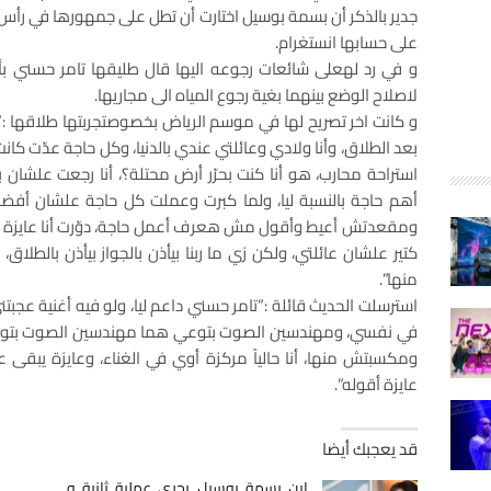
جدير بالذكر أن بسمة بوسيل اختارت أن تطل على جمهورها في رأ
على حسابها انستغرام.
و في رد لهعلى شائعات رجوعه اليها قال طليقها تامر حسني ب
لاصلاح الوضع بينهما بغية رجوع المياه الى مجاريها.
و كانت اخر تصريح لها في موسم الرياض بخصوصتجربتها طلاقها :”
بعد الطلاق، وأنا ولادي وعائلتي عندي بالدنيا، وكل حاجة عدّت 
استراحة محارب، هو أنا كنت بحرّر أرض محتلة؟، أنا رجعت علشان بح
أهم حاجة بالنسبة ليا، ولما كبرت وعملت كل حاجة علشان أف
ومقعدتش أعيط وأقول مش هعرف أعمل حاجة، دوّرت أنا عايزة إيه
كتير علشان عائلتي، ولكن زي ما ربنا بيأذن بالجواز بيأذن بالط
منها”.
استرسلت الحديث قائلة :”تامر حسني داعم ليا، ولو فيه أغنية عجبت
ومكسبتش منها، أنا حالياً مركزة أوي في الغناء، وعايزة يبق
عايزة أقوله”.
قد يعجبك أيضا
ابن بسمة بوسيل يجري عملية ثانية و