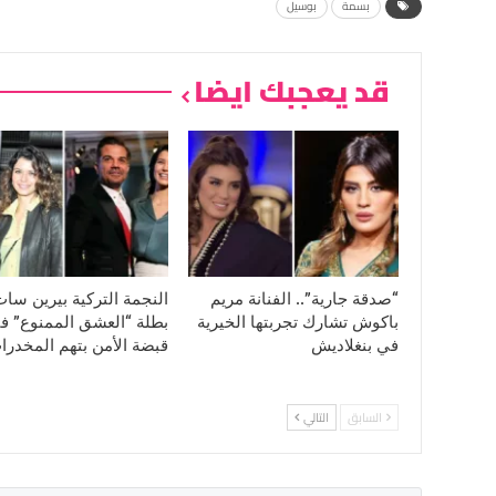
بسمة
بوسيل
قد يعجبك ايضا
“صدقة جارية”.. الفنانة مريم
النجمة التركية بيرين سا
باكوش تشارك تجربتها الخيرية
بطلة “العشق الممنوع” ف
في بنغلاديش
قبضة الأمن بتهم المخدرا
السابق
التالي