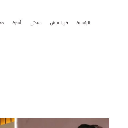
الرئيسية
فن العيش
سيدتي
أسرة
مط