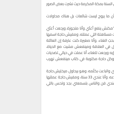
س السنة بمكة المكرمة حيث نشرت بعض الصور
أن ما يروج ليست شائعات بل هناك محاولات
مكنش ينفع أغنّي وأنا متجوزة، ورجعت أغنّي
كانت مستاهلة اللي عملته، ومفيش حاجة اسمها
بّ الغناء .وأنا صغيرة كنت عارفة إن العائلة
ضل في العلاقة ومينفعش مشيت مع الحياة،
 ورجعت للغناء، أنا عملت في حياتي تضحيات
لاق، وكل حاجة مكتوبة في كتاب مينفعش نهرب
ني واتباعت بكلّمه، وهو بيحاول ميخليش حاجة
في نفسي، ومهندسين الصوت بتوعي هما مهندسين الصوت بتوعه، وأنا عندي 33 سنة، ومفيش حاجة عملتها
ى عندي فن والناس بتسمعني بجد وتحس باللي