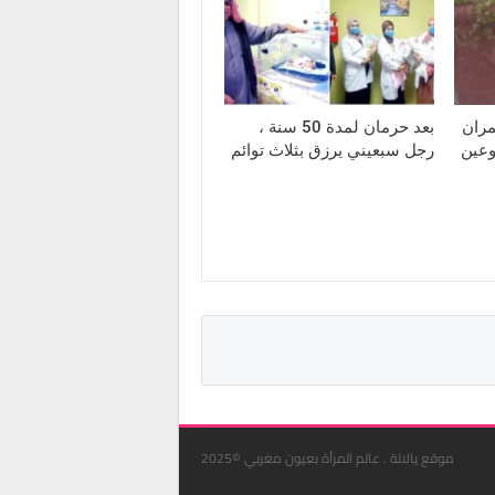
مران
بعد حرمان لمدة 50 سنة ،
وعين
رجل سبعيني يرزق بثلاث توائم
موقع يالالة . عالم المرأة بعيون مغربي ©2025