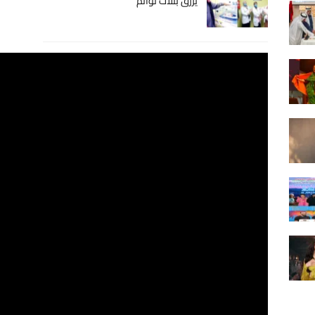
يرزق بثلاث توائم