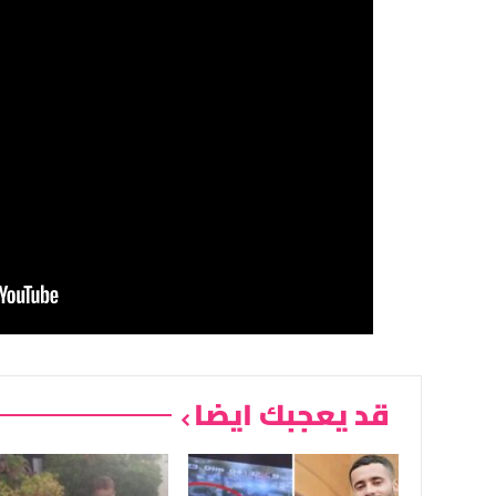
قد يعجبك ايضا