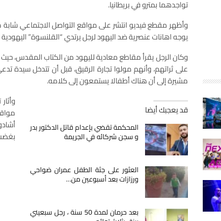
تواجدهما بمترو في بريطانيا.
وأظهر مقطع فيديو انتشر على مواقع التواصل الاجتماعي شابة
يوجه اهانات عنصرية ضد اليهود لرجل يرتدي “القلنسوة” اليهودية وا
وكان الرجل يقرأ مقاطع معادية لليهود من الكتاب المقدس، حيث ا
على ثراتهم، وأنهم مولوا تجارة الرقيق، قبل أن تتدخل سيدة تد
مشيرة إلى أن هناك أطفالا يستمعون إلى كلامه.
وأثار
قد يعجبك أيضا
مواقع
أشادو
المحكمة تقضي بإعدام قاتل الدكتور بدر
بغضب،
و سجن شركائه في الجريمة
العثور على جثة الطفل عمران ضواحي
ورزازات بعد أسبوعين من…
بعد حرمان لمدة 50 سنة ، رجل سبعيني