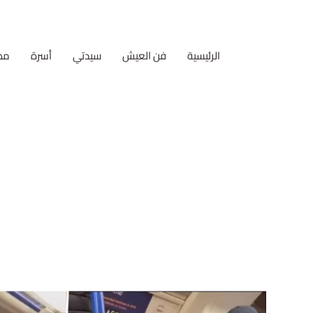
الرئيسية
فن العيش
سيدتي
أسرة
مط