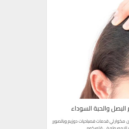
 البصل والحبة السوداء
ان مكوار لي قدمات فصباحيات دوزيم وبالصورر
ر الامور ولو في قلوبكوم.