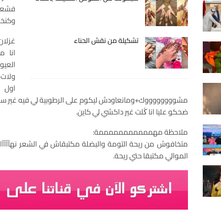
فشعري
وكنخليها 4 ساعات وك
غزلان
تشكيلة من نقش الحناء
انا م
العيو
ولات 
اول
مشووووووووك+ومانعاودش ليكوم على الرطوبية لي فيه غير 
ضحكو عليا انا ڭلت غير داكشي لي كاين.
ملاحظة مهمممممممممممة:
متخافوش من ريحة التومة والبضلة مكتبقاش في الشعر نهآآآآائيا
الموالي مكتبقا حتي ريحة.