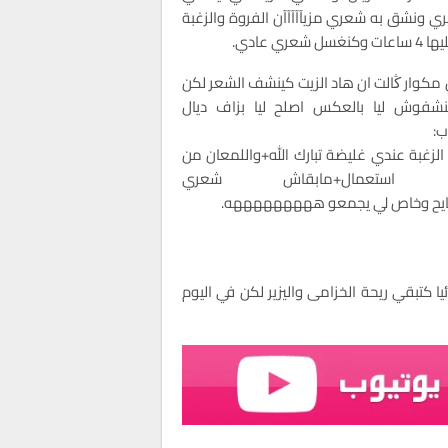
 ونشق به شعري مزيآآآآآن الفروة والزغبة
نغسل شعري عادي.
 مكوار ڭالت ان هاد الزيت كينشف الشعر لكن
نشفوش ليا بالعكس اصلح ليا بزاف ديال
ب:
الزغبة عندي غليضة تبارك الله+واللمعان من
 استعمال+مابقاش شعري
سايح وخاص لي يجمعو هههههههههه.
 كتبقي ريحة الخزامى واليزير لكن في اليوم