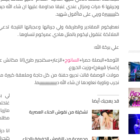
وجربتها 6 مرات ومزال عندي غنبقا مداومة عليها ان شاء الل
كثيييييييرة وربي على ماأقول شهيد.
نعطيكوم المقادير والطريقة ولي جرباتها وعجباتها النتيجة تدع
الملائكة غتقول ليكوم بالمثل هادي عمركوم تنساوها .
علي بركة الله:
الثومة+البصلة حمرا+
السانوج
+الزعتر+سكنجبير طري(انا مكانش عند
إكسترا ڤييغج)+وزيت الخروع.
مولات الوصفة قالت نديرو حفنة من كل حاجة وملعقة كبيرة من 
نجرب وناوية نعاودها ان شاء الله دييييييييييييييما.
لي ب
قد يعجبك أيضا
غتخل
مازرب
تشكيلة من نقوش الحناء العصرية
مظلم 
انا د
كنحرك
مجموعة من النقوش الخفيفة بالحناء