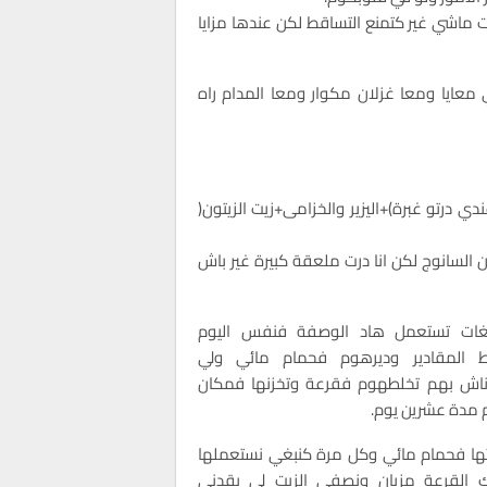
ه حيت ماشي غير كتمنع التساقط لكن عندها مزايا
ي معايا ومعا غزلان مكوار ومعا المدام راه
ي درتو غبرة)+اليزير والخزامى+زيت الزيتون(
السانوج لكن انا درت ملعقة كبيرة غير باش
غات تستعمل هاد الوصفة فنفس اليوم
ط المقادير وديرهوم فحمام مائي ولي
اناش بهم تخلطهوم فقرعة وتخزنها فمكان
مدة عشرين يوم.
رتها فحمام مائي وكل مرة كنبغي نستعملها
 القرعة مزيان ونصفي الزيت لي يقدني