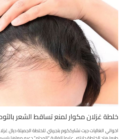
خلطة غزلان مكوار لمنع تساقط الشعر بالثوم
اخواتي الغاليات جيت نشارككوم بتجربتي للخلطة الجميلة ديال غزل
طبعا.هاد الخلطة دلاتني عليها الغالية “المدام” دعيو معاها بتيسي