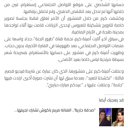
حسابها الشخصي على موقع التواصل الاجتماعي إنستغرام، تبين من
خلالها أنها لم تدخل بعد للقفص الذهبي، ولم تحتفل بزفافها.
وكشفت كرم من خلال المنشور، أن الأمر تعلق فقط بجلسة تصوير
خاصة للترويج بتشكيلة للعروس لإحدى الزيانات، قامت بها أثناء تواجدها
بمدينة طنجة في الأيام الماضية.
في سياق آخر، أثارت أمينة كرم، نجمة قناة “طيور الجنة”، جدلا واسعا على
منصات التواصل الاجتماعي، بعد ظهورها في الفترة الأخيرة، بدون حجاب.
وظهرت أمينة كرم في منشور على حسابها بالأنستغرام، بتسريحة شعر
بسيطة مرتدية لباس خاصا بعيد الأضحى.
وعلقت أمينة كرم على منشورها، الذي كان عبارة عن شريط فيديو قصير،
قائلة : “تكشخنا للعيد”، بعدما سبق لها أن نشرت صورة أخرى ارتدت فيها
“جلابة”، وعلقت عليها بـ “عيدكم مبارك حبايبي”.
قد يعجبك أيضا
“صدقة جارية”.. الفنانة مريم باكوش تشارك تجربتها…