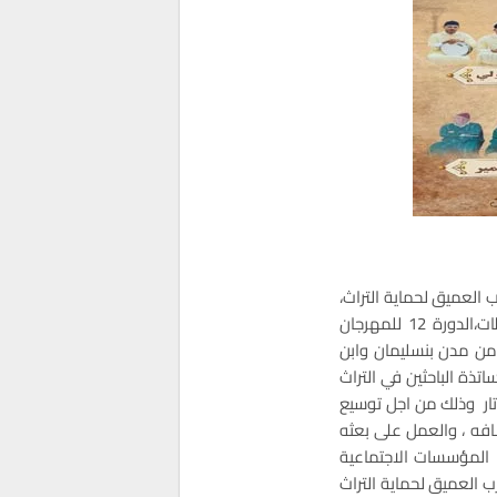
 تنظم جمعية المغرب العميق لحماية التراث،
بشراكة مع وزارة الشباب والثقافة والاتصال-قطاع الثقافة- والمجلس الجهوي للدار البيضاء-سطات،الدورة 12 للمهرجان
من مدن بنسليمان وابن
تذة الباحثين في التراث
تار وذلك من اجل توسيع
نصافه ، والعمل على بعثه
شهد المؤسسات الاجتماعية
ب العميق لحماية التراث