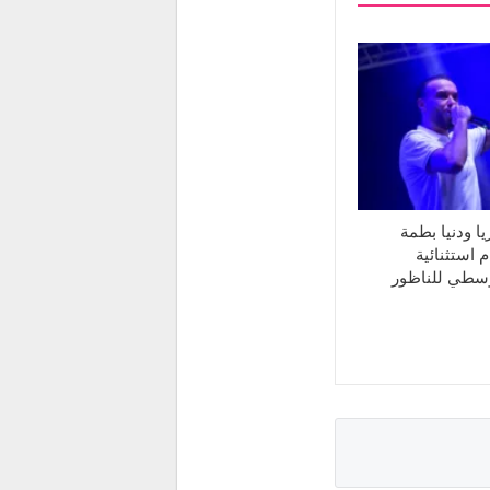
ا ودنيا بطمة
 استثنائية
وسطي للناظور