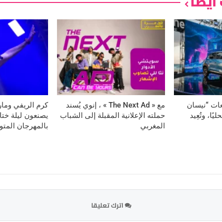
ايضا
عات “نيسان
مع « The Next Ad » ، إنوي يُسند
كرم الريفي وماري
ا، وتُعِيد
حملته الإعلانية المقبلة إلى الشباب
يصنعون ليلة ختام
المغربي
بالمهرجان المت
اترك تعليقا