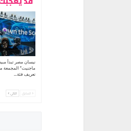
قد يعجبك 
نيسان مصر تبدأ مبي
ماجنيت” المجمعة محليً
تعريف فئة…
السابق
التالي