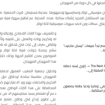
مجتها في كل دورة من المهرجان.
ين موسيقى لوتار وممارسيها وجمهورها بمدينة بنسليمان قررت الجمعية مع 
عيد الاستقلال المجيد إشراك ساكنة هذه المدينة عبر تنظيم سهرة فنية من
دينتي سطات وبن احمد سهرات موسيقية لآلة لوتار.
و للتعريف بهذا التراث اللامادي وإحيائه و
له وتكريم رواده والعمل على تثمينه وت
وثقافي صرف إلى تراث فني تتحقق له شر
صر تبدأ مبيعات “نيسان ماجنيت”
ستتم برمجة جولات فنية لالة لوتار 
ة…
الموضوع بمدن اقاليم الجهة وذلك خلا
هذا المهرجان المهرجان.
مع « The Next Ad » ، إنوي يُسند حملته
ة المقبلة إلى…
وتحاول جمعية المغرب العميق لحماية
المهرجان ،مناسبة سانحة لإحقاق حق ا
التكريم والاحتفاء بهم ورد الاعتبار لهم
يفي وماريا ودنيا بطمة يصنعون
المحافظة على هذا التراث الوطني بع
م استثنائية…
دعم أو اهتمام يسند ممارستهم الا من عش
على تطوير إبداع فني وطني متميز م
المغربية ومن هذا المنطلق تعمل ا