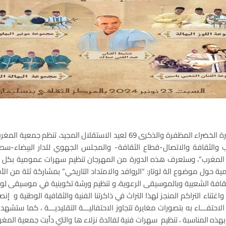
تخليدا للذكرى 49 للمسيرة الخضراء المظفرة والذكرى 69 لعيد الاستقلال المجيد،
ات المغرب”، وستعرف هذه الدورة من المهرجان تنظيم سهرات عمومية بكل 
حول موضوع الة لوتار: “الروافد والامتداد التاريخي” بمشاركة ثلة من الأسا
ثقافة الشعبية وبالموسيقى الرعوية، و تنظيم ورشة تكوينية في موسيقى لو
غتناء التراكم المنجز لهذا التراث في ذاكرتنا الفنية والثقافية الوطنية و إ
الاحتفـــاء به بتصورات مغايرة تتجاوز الاحتفاليـــة التقليديـــة ، كما ست
ذه المناسبة ، تنظيم سهرات فنية لفائدة نزلاء ها والتي دأبت جمعية المغر