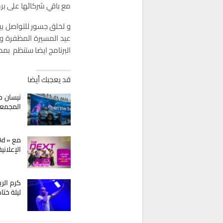
مع باقي شركائها على بر
و لخلق جسور للتواصل ب
عيد المسيرة المظفرة و
البرنامج ايضا ستنظم بم
قد يعجبك أيضا
نيسان م
المجمع
الإعلاني
كرم الر
ليلة ختا