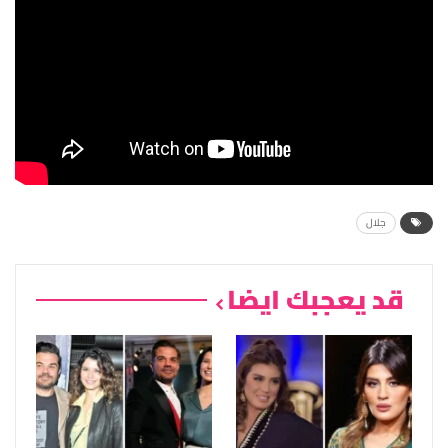
جلال
قد يعجبك ايضا