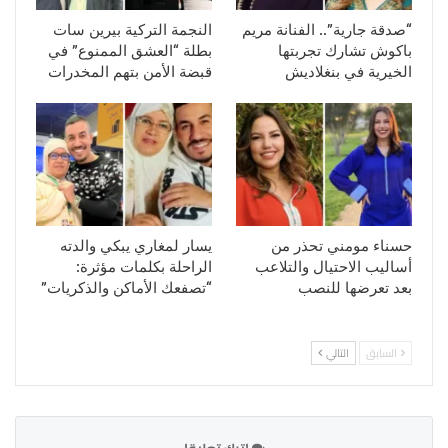
“صدقة جارية”.. الفنانة مريم
النجمة التركية بيرين سات
باكوش تشارك تجربتها
بطلة “العشق الممنوع” في
الخيرية في بنغلاديش
قبضة الأمن بتهم المخدرات
حسناء مومني تحذر من
يسار لمغاري يبكي والدته
أساليب الاحتيال والتلاعب
الراحلة بكلمات مؤثرة:
بعد تعرضها للنصب
“تصفعك الأماكن والذكريات”
السابق
التالي