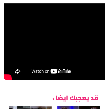
قد يعجبك ايضا