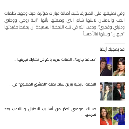
وفي تعليقها على الصورة، كتبت أصالة عبارات مؤثرة، حيث وجهت كلمات
الحب والامتنان لابنتها شام، التي وصفتها بأنها “ابنة روحي ووطني
ودنياي وفخري”. ودعت الله في تلك اللحظة السعيدة أن يحفظ حفيدتها
“جيهان” وينبتها نباتاً حسناً.
قد يعجبك أيضا
“صدقة جارية”.. الفنانة مريم باكوش تشارك تجربتها…
النجمة التركية بيرين سات بطلة “العشق الممنوع” في…
حسناء مومني تحذر من أساليب الاحتيال والتلاعب بعد
تعرضها…