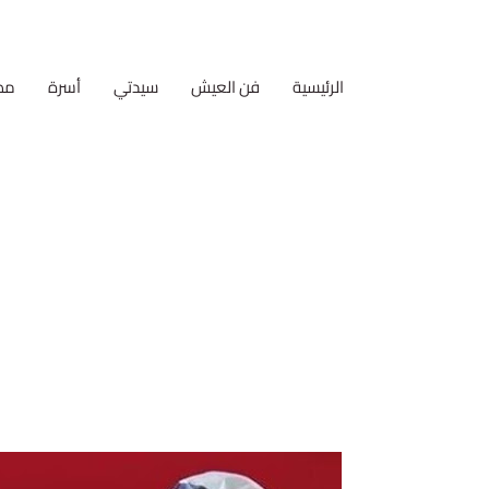
الرئيسية
فن العيش
سيدتي
أسرة
مط