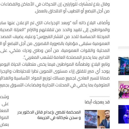
وقال بلاغ لمشترك للوزارتين، إن التحركات في الأماكن والفضاء
من أجل التبضع أو التطبيب أو الالتحاق بالعمل.
وأضاف البلاغ ذاته أنه “وبعد الإجراءات التي تم الإعلان عنها س
والمواطنين إلى تقييد والحد من تنقلاتهم والتزام “العزلة الصح
المرحلة الحساسة للحد من انتشار الفيروس”.وعليه، يضيف المصدر 
العمومية ستبقى مؤطرة بالضرورة القصوى من أجل التبضع أو الت
المحلية والقوات العمومية، من أمن وطني ودرك ملكي، على تو
التدابير، بما يخدم المصلحة العامة للشعب المغربي”.
وتابع البلاغ: ولطمأنة المواطنين فيما يخص متطلبات الحياة اليومية
يوجد أي مبرر للقلق إزاء مستوى التموين نظرا للاحتياطات والإج
ضمانا للسير العادي لجميع مسالك توزيع المواد الأساسية والغذائي
المتوفرة بما يكفي في المحلات التجارية وفضاءات التسوق بجميع ا
وشددت
قد يعجبك أيضا
على ا
المعل
المحكمة تقضي بإعدام قاتل الدكتور بدر
الموا
و سجن شركائه في الجريمة
بعض ا