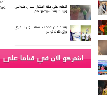
بالتق
العثور على جثة الطفل عمران ضواحي
الغرض
ورزازات بعد أسبوعين من…
بعد حرمان لمدة 50 سنة ، رجل سبعيني
يرزق بثلاث توائم