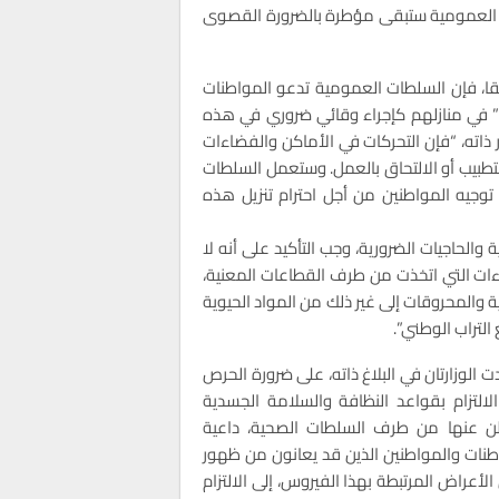
ات العمومية ستبقى مؤطرة بالضرورة القصوى
ابقا، فإن السلطات العمومية تدعو المواطنات
ية” في منازلهم كإجراء وقائي ضروري في هذه
ذاته، “فإن التحركات في الأماكن والفضاءات
طبيب أو الالتحاق بالعمل. وستعمل السلطات
جيه المواطنين من أجل احترام تنزيل هذه
 والحاجيات الضرورية، وجب التأكيد على أنه لا
راءات التي اتخذت من طرف القطاعات المعنية،
ة والمحروقات إلى غير ذلك من المواد الحيوية
لتراب الوطني”.
 الوزارتان في البلاغ ذاته، على ضرورة الحرص
لالتزام بقواعد النظافة والسلامة الجسدية
ن عنها من طرف السلطات الصحية، داعية
طنات والمواطنين الذين قد يعانون من ظهور
لأعراض المرتبطة بهذا الفيروس، إلى الالتزام