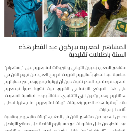
المشاهير المغاربة يباركون عيد الفطر هذه
السنة باطلالات تقليدية
مشاهير المغرب يُبديون التهاني والتبريكات لمتابعيهم على “إنستغرام”
بمناسبة عيد الفطر، بأساليبهم الفريدة. لم يدع العديد من نجوم الفن في
المغرب فرصة عيد الفطر تفوت دون أن يُهنئوا جمهورهم عبر حساباتهم
على هذا الموقع الاجتماعي الشهير، حيث نشروا صوراً تجمعهم
بعائلاتهم، وهم يرتدون الزي التقليدي، احتفالاً بهذه المناسبة السعيدة.
وقد أرفقوا هذه الصور بتعليقات تهنئة لمتابعيهم، ما جعلها تحظى
بآلاف الإعجابات.
وحرص العديد من مشاهير الفن في المغرب، تهنئة متابعيهم بمناسبة
عيد الفطر، من خلال منشورات عبر حساباتهم الخاصة على موقع التواصل
الاجتماعي “إنستغرام”،من خلال نشرهم لصور تجمعهم بعائلاتهم،