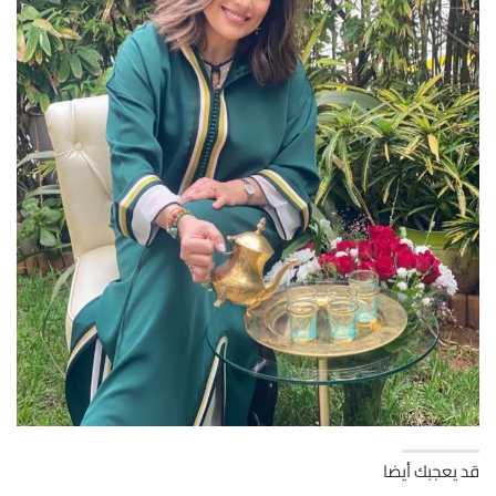
قد يعجبك أيضا