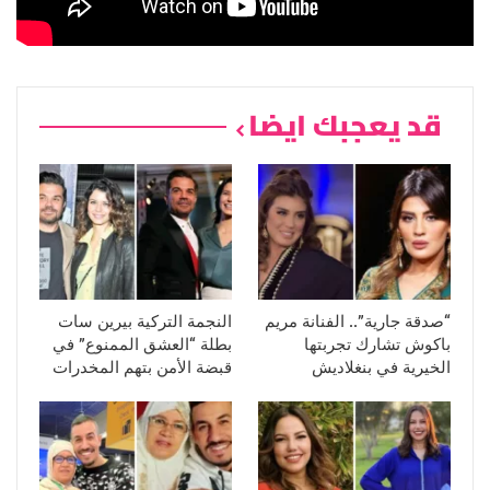
قد يعجبك ايضا
“صدقة جارية”.. الفنانة مريم
النجمة التركية بيرين سات
باكوش تشارك تجربتها
بطلة “العشق الممنوع” في
الخيرية في بنغلاديش
قبضة الأمن بتهم المخدرات