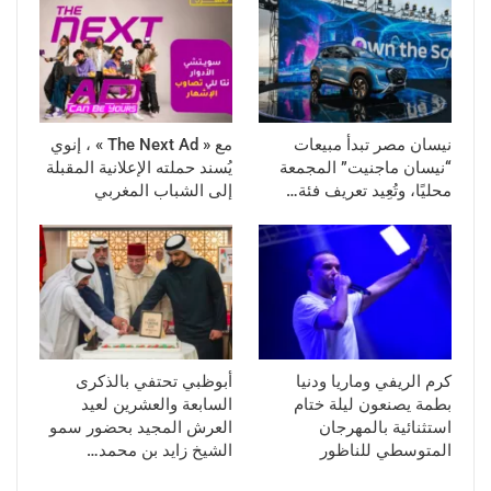
نيسان مصر تبدأ مبيعات
مع « The Next Ad » ، إنوي
“نيسان ماجنيت” المجمعة
يُسند حملته الإعلانية المقبلة
محليًا، وتُعِيد تعريف فئة…
إلى الشباب المغربي
كرم الريفي وماريا ودنيا
أبوظبي تحتفي بالذكرى
بطمة يصنعون ليلة ختام
السابعة والعشرين لعيد
استثنائية بالمهرجان
العرش المجيد بحضور سمو
المتوسطي للناظور
الشيخ زايد بن محمد…