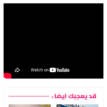
قد يعجبك ايضا