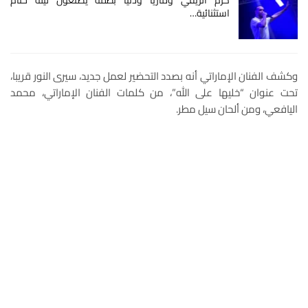
كرم الريفي وماريا ودنيا بطمة يصنعون ليلة ختام
استثنائية…
وكشف الفنان الإماراتي أنه بصدد التحضير لعمل جديد، سيرى النور قريبا،
تحت عنوان “خليها على الله”، من كلمات الفنان الإماراتي، محمد
اليافعي، ومن ألحان سيل مطر.