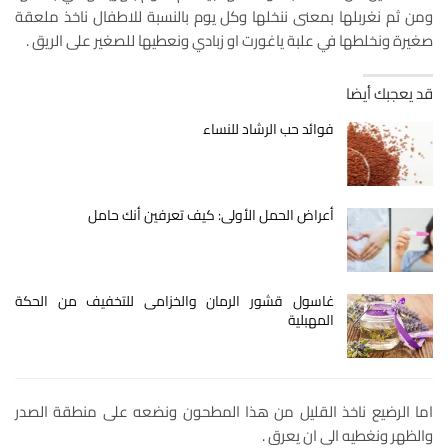
ومن ثم نغربلها بمعنى ننخلها وكل يوم بالنسبة للاطفال ناخذ ملعقة
صغيرة ونخلطها في علبة ياغورت او زبادي ونعطيها للصغير على الريق .
قد يعجبك أيضا
فوائد حب الرشاد للنساء
أعراض الحمل الأولى: كيف تعرفين أنك حامل
غاسول قشور الرمان والخزامى للتخفيف من الحكة
المهبلية
اما الرضيع ناخذ القليل من هذا المطحون ونضعه على منطقة الصدر
والظهر ونغطيه الى ان يعرق .