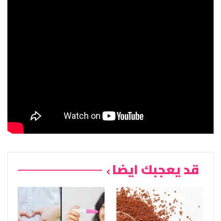
قد يعجبك ايضا