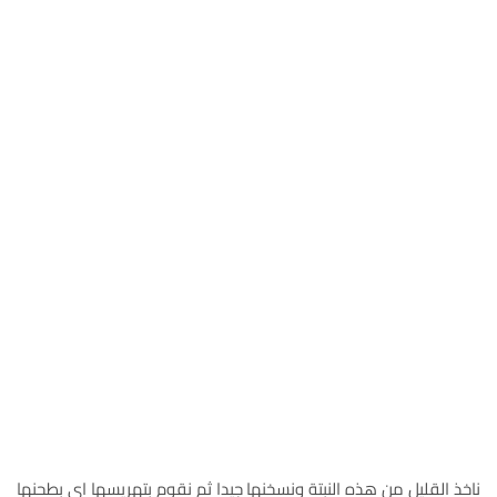
ناخذ القليل من هذه النبتة ونسخنها جيدا ثم نقوم بتهريسها اي بطحنها