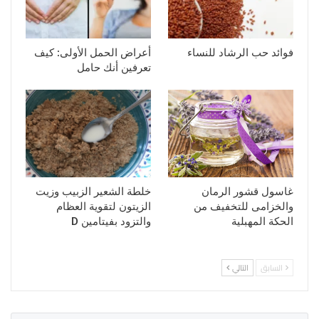
فوائد حب الرشاد للنساء
أعراض الحمل الأولى: كيف
تعرفين أنك حامل
غاسول قشور الرمان
خلطة الشعير الزبيب وزيت
والخزامى للتخفيف من
الزيتون لتقوية العظام
الحكة المهبلية
والتزود بفيتامين D
السابق
التالي