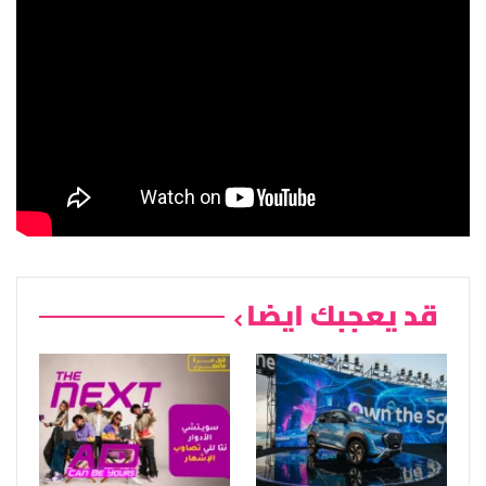
قد يعجبك ايضا