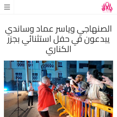
الصنهاجي وياسر عماد وساندي
يبدعون في حفل استثنائي بجزر
الكناري