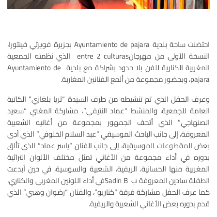
احتضنت ساحة بلدية Ayuntamiento de pajara بجزيرة فويرتي فينتورا،
النسخة الأولى من مهرجانentre 2 culturas الذي نظمته الجمعية
المغربية الكنارية للفن بلا حدود بشراكة مع بلدية Ayuntamiento de
pajara، وبحضور مجموعة من ألمع الفنانين المغاربة.
وعرف الحفل الذي تم تنشيطه من طرف السيدة “ثريا بلغازي” الكاتبة
العامة للجمعية، والمنشط “عماد النتيفي”، مشاركة المغني “سعيد
الصنهاجي” الذي أتحف الجمهور بمجموعة من أغانيه الشعبية
المعروفة، إلى جانب الباحث الموسيقي “عبد السلام الخلوفي” الذي أدى
بعض المقطوعات الموسيقية، إلى جانب الفنان “ياسر عماد” الذي تألق
بدوره في أداء مجموعة من الأغاني تمثل مختلف الألوان التراثية
المغربية منها الحسانية، الريفية، الشعبية والسوسية، في حين أبدعت
الطفلة سادين المعروفة ب Sadin Bفي أداء اللونين المغربي والكناري،
كما عرف الحفل مشاركة فرقة “كناريو”، والفنان “رضوان وهبي” الذي
قدم بدوره بعض الأغاني الشعبية والريفية.