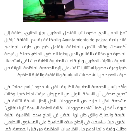
تميز الحفل الذي حضره نائب القنصل المغربي بجزر الكناري، إضافة إلى
قائد بلدية Ayuntamiento de pajara والمكلفة بقسم الثقافة “راكيل
أكوسطا”، وقائد الأمن بالمنطقة، بتفاعل كبير من طرف الجماهير
الحاضرة مع مختلف الفنانين الذين ربطوا الماضي بالحاضر، كما كان فرصة
للتعريف بالتراث المغربي والإيقاعات المغربية الغنية حيث لقي استحسانا
كبيرا وعرف حضورا استثنائيا، تلقت على إثره الجمعية المنظمة التهنئة من
طرف العديد من الشخصيات السياسية والثقافية والفنية الحاضرة.
وأكد رئيس الجمعية المغربية الكنارية للفن بلا حدود “ياسر عماد”، في
تصريح صحفي، أن النسخة الأولى من المهرجان عرفت نجاحا كبيرا، وكانت
مشجعة لبذل المزيد من المجهودات لأجل إنجاز النسخة الثانية في
ظروف أفضل، كما أشاد بمجهودات الكاتبة العامة السيدة “ثريا بلغازي”
القيمة والجبارة، والتي كان لها الفضل في إنجاح هذه التظاهرة الفنية
الكبرى حيث ساهمت في إنجاح هذه التظاهرة على المستوى التنظيمي
وظلت وفية دائما لدعم جل التظاهرات المنظمة من قبل الجمعية، كما