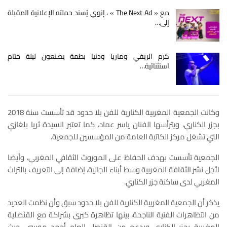
مع « The Next Ad » ، إنوي يُسند حملته الإعلانية المقبلة
إلى…
كرم الريفي وماريا ودنيا بطمة يصنعون ليلة ختام
استثنائية…
وكانت الجمعية المغربية الكنارية للفن بلا حدود قد تأسست سنة 2018
بجزر الكناري، ويترأسها الفنان ياسر عماد، كما تعتبر السيدة ثريا بلغازي
التي تشغل مركز الكاتبة العامة من المؤسسين للجمعية.
الجمعية تأسست بهدف الحفاظ على الموروث الثقافي المغربي، وأيضا
لأجل نشر الثقافة المغربية وسط أبناء الجالية، إضافة إلى التعريف بالتراث
المغربي لدى ساكنة جزر الكناري.
يذكر أن الجمعية المغربية الكنارية للفن بلا حدود سبق وأن نظمت العديد
من التظاهرات الفنية الناجحة، بينها تظاهرة كبرى بشراكة مع القنصلية
المغربية بجزر الكناري وبدعم من القنصل العام أحمد موسى، حيث