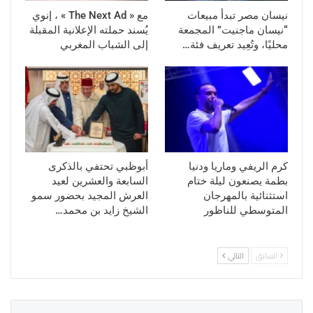
نيسان مصر تبدأ مبيعات
مع « The Next Ad » ، إنوي
“نيسان ماجنيت” المجمعة
يُسند حملته الإعلانية المقبلة
محليًا، وتُعِيد تعريف فئة…
إلى الشباب المغربي
كرم الريفي وماريا ودنيا
أبوظبي تحتفي بالذكرى
بطمة يصنعون ليلة ختام
السابعة والعشرين لعيد
استثنائية بالمهرجان
العرش المجيد بحضور سمو
المتوسطي للناظور
الشيخ زايد بن محمد…
السابق
التالي