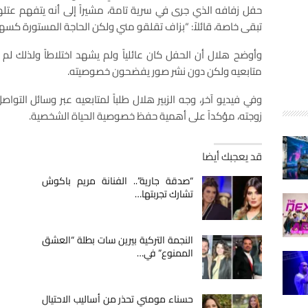
حفل زفافه الذي جرى في سرية تامة، مشيراً إلى أنه يتفهم عتله
تبقى خاصة، قائلاً: “بزاف تقلقو مني ولكن الحاجة المستورة كسهل 
وأوضح هلال أن الحفل كان عائلياً ولم يشهد اختلاطاً ولذلك لم 
متابعيه ولكن دون نشر صور يفضحون خصوصيته.
وفي فيديو آخر، وجه الزبير هلال طلباً لمتابعيه عبر وسائل الت
زوجته، مؤكداً على أهمية حفظ خصوصية الحياة الشخصية.
قد يعجبك أيضا
“صدقة جارية”.. الفنانة مريم باكوش
تشارك تجربتها…
النجمة التركية بيرين سات بطلة “العشق
الممنوع” في…
حسناء مومني تحذر من أساليب الاحتيال