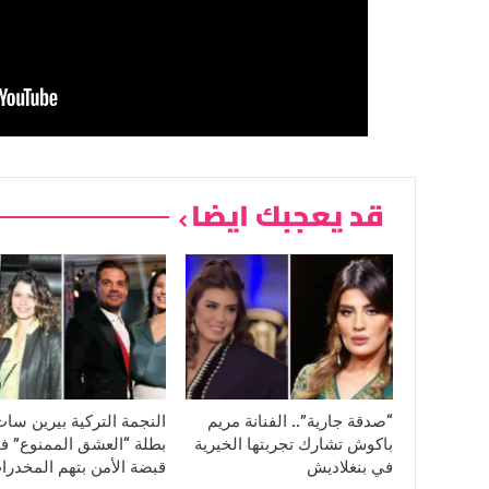
قد يعجبك ايضا
“صدقة جارية”.. الفنانة مريم
النجمة التركية بيرين سا
باكوش تشارك تجربتها الخيرية
بطلة “العشق الممنوع” ف
في بنغلاديش
قبضة الأمن بتهم المخدرا