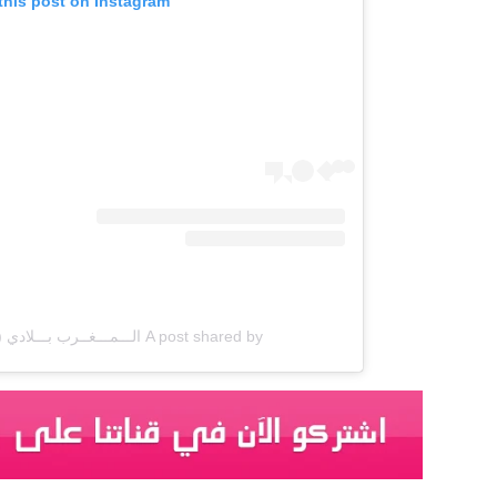
this post on Instagram
A post shared by الـــمـــغــرب بـــلادي (@morocco_beladi)