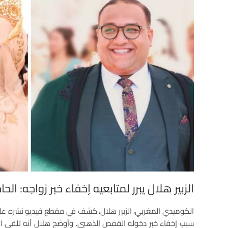
الزبير هلال يبرر لمتابعيه إخفاء خبر زواجه: ا
الكوميدي المغربي، الزبير هلال، كشف في مقطع فيديو نشره ع
سبب إخفاء خبر دخوله القفص الذهبي. وأوضح هلال أنه تلقى ال