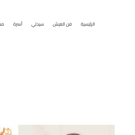
الرئيسية
فن العيش
سيدتي
أسرة
مط