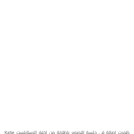
ظهرت اصالة فى جلسة التصوير بإطلالة من اختيار الاستايلست Katie