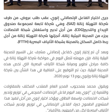
جرى اختيار الفاعل الإتصالاتي
إنوي، عقب طلب عروض، من طرف
شركة التهيئة زناتة (
SAZ
)، وهي شركة تابعة لمجموعة صندوق
الإيداع والتدبير
(CDG)
، من أجل تدبير
واستغلال
شبكة الاتصالات
بجزء من المدينة البيئية زناتة، أنجزتها شركة التهيئة زناتة من أجل
ربط
كامل السكان بالمدينة بشبكة الألياف البصرية (
FTTH
).
وبعد أن تم إختيار إنوي كفاعل إتصالاتي مشرف على التسيير للمدينة
البيئية زناتة، فإن مهمته تتمثل اليوم في مواكبة شركة التهيئة زناتة في
كافة مراحل تطوير وصيانة شبكة الألياف البصرية التي تخص هذه
المدينة البيئية. حيث تم التوقيع على اتفاقية في هذا الشأن بين شركة
التهيئة زناتة وإنوي يوم 13 نونبر 2020.
ويقول محمد بنمحجوب، المدير العام المنتدب المكلف بالمقاولات
والتنمية إن
“إنوي يعد اليوم فاعل الإتصالات المرجعي في توزيع وتدبير
شبكات الاتصالات واسعة النطاق. ويؤكد اختيار إنوي من أجل تنفيذ هذا
المشروع الطموح خبرة الفاعل الإتصالاتي في توزيع وتدبير شبكات
الألياف البصرية لكل من المهنيين والأفراد”
.