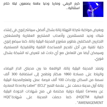
كرم الريفي وماريا ودنيا بطمة يصنعون ليلة ختام
استثنائية…
وبغرض مواكبة شركة التهيئة زناتة بشكل أفضل، سيباشر إنوي في إنشاء
شباك وحيد للمستثمرين وأصحاب المشاريع العقارية والمشغلين
التجاريين المكلفين بتطوير مشروع المدينة البيئية زناتة. كما سيضع إنوي
خلية تقنية من أجل تقديم المساعدة التقنية والتنفيذية المستمرة،
وسيمكن أيضا من التعامل مع أي حادث قد تتعرض له الشبكة بشكل
فوري.
وتمتد المدينة البيئية زناتة، الواقعة ما بين مدينتي الدار البيضاء
والرباط على مساحة 1860 هكتار وتطمح إلى استضافة 300 ألف
نسمة من السكان وإحداث 100 ألف فرصة عمل. وتعتبرالمدينة البيئية
زناتة أول مدينة حصلت على علامة التميز “Ecocity Label” (ECL) الصادرة
عن Cerway (هيئة دولية مختصة في منح شهادات الجودة البيئية
العالية HQETM)، كما حصلت المدينة على شهادة”HQE
AMENAGEMENT” .