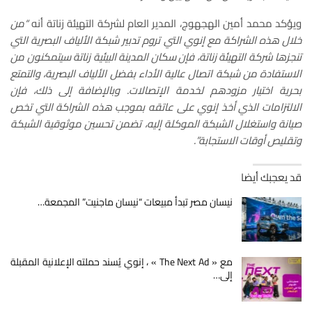
ويؤكد محمد أمين الهجهوج، المدير العام لشركة التهيئة زناتة أنه
“من
خلال هذه الشراكة مع إنوي التي تروم تدبير شبكة الألياف البصرية التي
تنجزها شركة التهيئة زناتة، فإن سكان المدينة البيئية زناتة سيتمكنون من
الاستفادة من شبكة اتصال عالية الأداء بفضل الألياف البصرية، والتمتع
بحرية اختيار مزودهم لخدمة الإتصالات. وبالإضافة إلى ذلك، فإن
الالتزامات الذي أخذ إنوي على عاتقه بموجب هذه الشراكة التي تخص
صيانة واستغلال الشبكة الموكلة إليه، تضمن تحسين موثوقية الشبكة
وتقليص أوقات الاستجابة”.
قد يعجبك أيضا
نيسان مصر تبدأ مبيعات “نيسان ماجنيت” المجمعة…
مع « The Next Ad » ، إنوي يُسند حملته الإعلانية المقبلة
إلى…