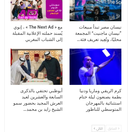
نيسان مصر تبدأ مبيعات
مع « The Next Ad » ، إنوي
“نيسان ماجنيت” المجمعة
يُسند حملته الإعلانية المقبلة
محليًا، وتُعِيد تعريف فئة…
إلى الشباب المغربي
كرم الريفي وماريا ودنيا
أبوظبي تحتفي بالذكرى
بطمة يصنعون ليلة ختام
السابعة والعشرين لعيد
استثنائية بالمهرجان
العرش المجيد بحضور سمو
المتوسطي للناظور
الشيخ زايد بن محمد…
السابق
التالي