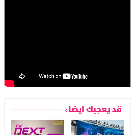
قد يعجبك ايضا