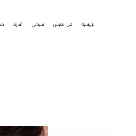
الرئيسية
فن العيش
سيدتي
أسرة
مط