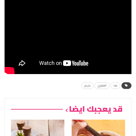
vip
العلوي
كريم
قد يعجبك ايضا