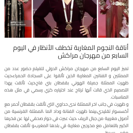
أناقة النجوم المغاربة تخطف الأنظار في اليوم
السابع من مهرجان مراكش
تميز اليوم السابع من مهرجان مراكش الدولي للفيلم حضور عدد من
الممثلين و الفنانين المغاربة الذين تألقوا على السجادة الحمراء،حيث
ظهرت الممثلة جميلة الهوني بقفطان بني فاح،حيث تألقت يهذا
التصميم الذي قالت أنها ترتاح عند اختياره كزي رسمي في مثل هذه
المناسبات.
و ظهرت في جانب اخر الممثلة ندى حداوي التي تألقت بقفطان أحمر مع
أكسسوار تقليدي،بينما ظهرت الفنانة وداد الما ،الممثلة الفرنسية من
أصول مغربية من جبال الريف ،حيث عبرت في حوار صحفي لها عن فخرها
الكبير بالتعامل مع مخرجين مغاربة في بلدها المغرب،و تألقت بقفطان
مغربي بسيط.