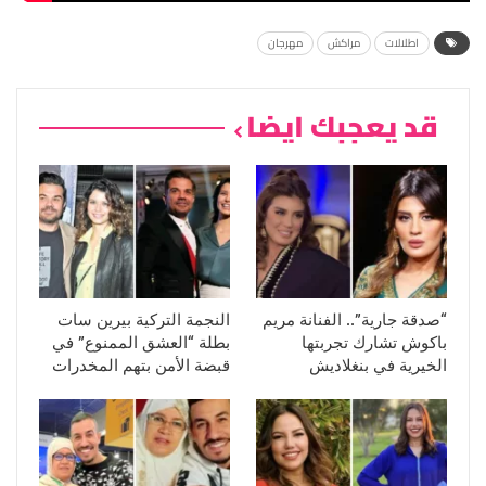
اطلالات
مراكش
مهرجان
قد يعجبك ايضا
“صدقة جارية”.. الفنانة مريم
النجمة التركية بيرين سات
باكوش تشارك تجربتها
بطلة “العشق الممنوع” في
الخيرية في بنغلاديش
قبضة الأمن بتهم المخدرات