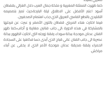
كما ظهرت الممثلة المغربية و ملكة جمال العرب دلال الغزالي بقفطان
أسود اعتبر الأفضل على الاطلاق ليلة البارحة،حيث تميز بتصميمه
التقليدي بالنطع الفاسي العريق الذي جذب اهتمام الصحفيين .
فيما اختارت هناء المريني قفطان باللون الأصفر و عبرت عن فرحتها
بالمشاركة في هذه الدورة ،الى جانب فنانين مغاربة و أجانب،كما ظهر
الفنان عدنان موحجة ببذلة سوداء رفقة زوجته التي اختارت الظهور ببذلة
عصرية الى جانب الفنان غاني قباج الذي أبدى حسا فكاهيا على السجادة
الحمراء رفقة صديقة عدنان موحجة الأمر الذي لا يخفى عن أبناء
مراكش.