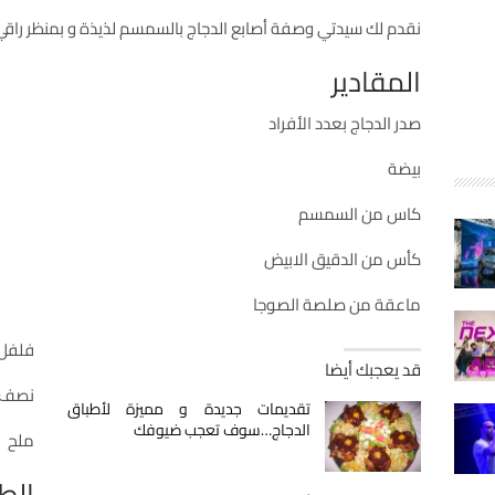
نقدم لك سيدتي وصفة أصابع الدجاج بالسمسم لذيذة و بمنظر راقي 
المقادير
صدر الدجاج بعدد الأفراد
بيضة
كاس من السمسم
كأس من الدقيق الابيض
ماعقة من صلصة الصوجا
فلفل 
قد يعجبك أيضا
نصف 
تقديمات جديدة و مميزة لأطباق
الدجاج…سوف تعجب ضيوفك
ملح
الط