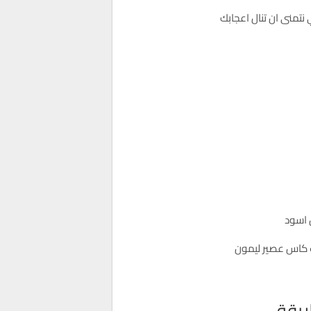
نتمنى ان تنال اعجابك
اسود
كاس عصير ليمون
ريقة