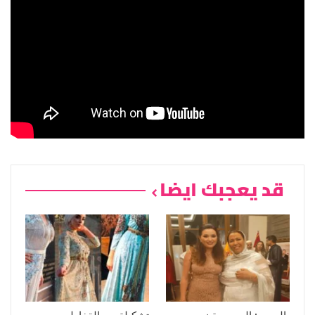
قد يعجبك ايضا