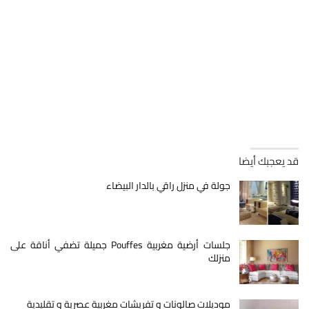
قد يعجبك أيضا
جولة في منزل راقي بالدار البيضاء
جلسات أرضية مغربية Pouffes جميلة تضفي أناقة على
منزلك
موديلات صالونات و تفريشات مغربية عصرية و تقليدية