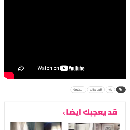
vip
الصالونات
المغربية
قد يعجبك ايضا