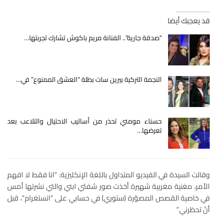
قد يعجبك أيضا
“صدقة جارية”.. الفنانة مريم باكوش تشارك تجربتها…
النجمة التركية بيرين سات بطلة “العشق الممنوع” في…
حسناء مومني تحذر من أساليب الاحتيال والتلاعب بعد
تعرضها…
وقالت السيدة في الفيديو المتداول باللغة الإنكليزية: “انا فقط لا افهم
الأمر، مغنية مغربية شهيرة أخذت صور شفتي ابني والتي نشرتها أمس
في خاصية القصص المصوّرة (ستوري) في حسابي على “انستغرام”، قبل
أنّ تحظرني”