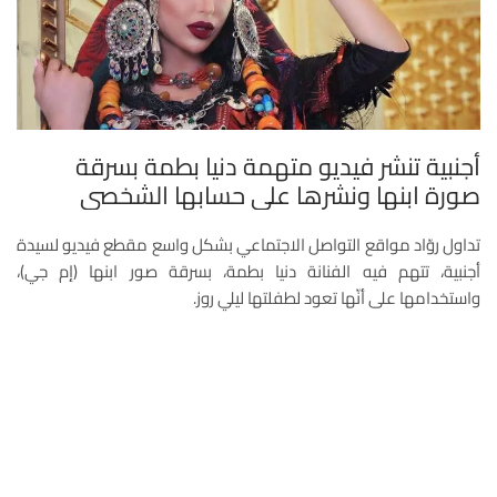
أجنبية تنشر فيديو متهمة دنيا بطمة بسرقة
صورة ابنها ونشرها على حسابها الشخصي
تداول روّاد مواقع التواصل الاجتماعي بشكل واسع مقطع فيديو لسيدة
أجنبية، تتهم فيه الفنانة دنيا بطمة، بسرقة صور ابنها (إم جي)،
واستخدامها على أنّها تعود لطفلتها ليلي روز.