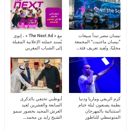
نيسان مصر تبدأ مبيعات
مع « The Next Ad » ، إنوي
“نيسان ماجنيت” المجمعة
يُسند حملته الإعلانية المقبلة
محليًا، وتُعِيد تعريف فئة…
إلى الشباب المغربي
كرم الريفي وماريا ودنيا
أبوظبي تحتفي بالذكرى
بطمة يصنعون ليلة ختام
السابعة والعشرين لعيد
استثنائية بالمهرجان
العرش المجيد بحضور سمو
المتوسطي للناظور
الشيخ زايد بن محمد…