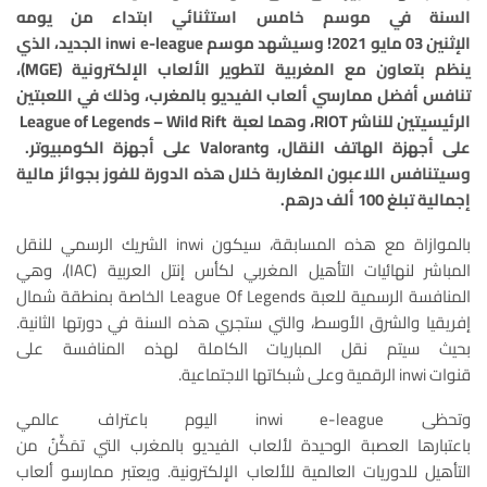
السنة في موسم خامس استثنائي ابتداء من يومه
الإثنين
03
مايو
2021
! وسيشهد موسم
inwi e-league
الجديد، الذي
ينظم بتعاون مع المغربية لتطوير الألعاب الإلكترونية (
MGE
)،
تنافس أفضل ممارسي ألعاب الفيديو بالمغرب، وذلك في اللعبتين
الرئيسيتين للناشر
RIOT
، وهما لعبة
League of Legends – Wild Rift
على أجهزة الهاتف
النقال
، و
Valorant
على أجهزة الكومبيوتر.
وسيتنافس اللاعبون المغاربة خلال هذه الدورة للفوز
بجوائز مالية
إجمالية
تبلغ
100
ألف درهم.
بالموازاة مع هذه المسابقة، سيكون inwi الشريك الرسمي للنقل
المباشر لنهائيات التأهيل المغربي لكأس إنتل العربية (IAC)، وهي
المنافسة الرسمية للعبة League Of Legends الخاصة بمنطقة شمال
إفريقيا والشرق الأوسط، والتي ستجري هذه السنة في دورتها الثانية.
بحيث سيتم نقل المباريات الكاملة لهذه المنافسة على
قنوات inwi الرقمية وعلى شبكاتها الاجتماعية.
وتحظى inwi e-league اليوم باعتراف عالمي
باعتبارها العصبة الوحيدة لألعاب الفيديو بالمغرب التي تمَكِّنُ من
التأهيل للدوريات العالمية للألعاب الإلكترونية. ويعتبر ممارسو ألعاب