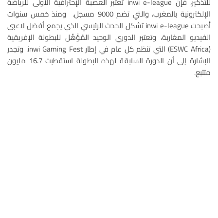
للتذكير، فإن inwi e-league تعتبر العصبة الإحترافية الأولى للرياضة
الإلكترونية بالمغرب، والتي تضم 9000 مسجل. ومنذ خمس سنوات
أصبحت inwi e-league تشكل الحدث الرئيسي الذي يجمع أفضل لاعبي
الفيديو المغاربة، وتعتبر الدوري الوحيد المُؤَهِّل للبطولة الإفريقية
(ESWC Africa) التي تنظم كل عام في إطار inwi Gaming Fest. وتجدر
الإشارة إلى أن الدورة السابقة لهذه البطولة استقطبت 16.7 مليون
متتبع.