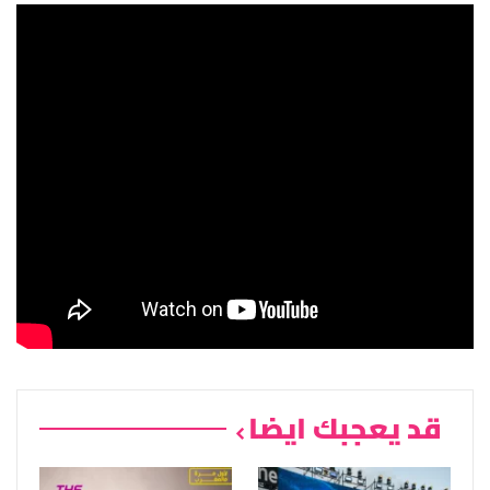
قد يعجبك ايضا