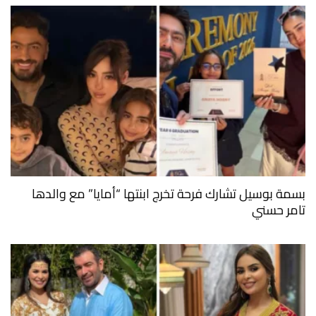
بسمة بوسيل تشارك فرحة تخرج ابنتها “أمايا” مع والدها
تامر حسني