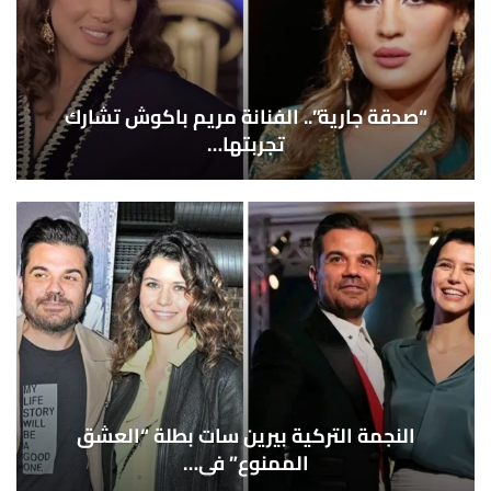
“صدقة جارية”.. الفنانة مريم باكوش تشارك
تجربتها…
النجمة التركية بيرين سات بطلة “العشق
الممنوع” في…