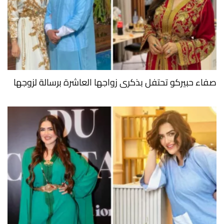
صفاء حبيركو تحتفل بذكرى زواجها العاشرة برسالة لزوجها