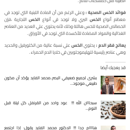
الطبية مثل كمسكنات للألم .
فوائد الخس الصحية :
وعلي الرغم من أن المادة اللبنية التي توجد في
معظم أنواع
الخس
البري ولا توجد في أنواع
الخس
التجارية ،فإن
الخصائص الصحية للخس هائلة وذلك لأنه يحتوي علي العديد من العناصر
الغذائية والمواد المضادة للأكسدة التي توجد في الأوراق .
يعالج فقر الدم :
يحتوي
الخس
علي نسبة عالية من الكلورفيل والحديد
وهي عناصر رئيسية للهليموجلوبين في خلايا الدم الحمراء .
قد يعجبك أيضا
بشرى لجميع ضعيفي البصر..محمد الفايد يؤكد أن مكون
طبيعي موجود…
سبحااان الله !!! عود واحد من القرنفل كل ليلة قبل
النوم…
هاااام جدا !!! الدكتور محمد الفايد يقول: إذا اجتمع