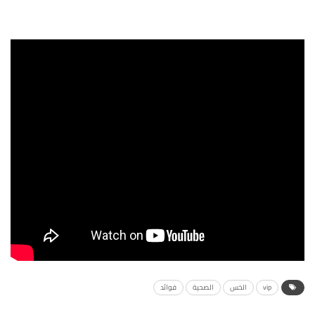
vip
الخس
الصحية
فوائد