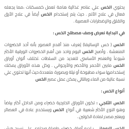
يحتوي
الخس
علي عناصر غذائية هامة تعمل كمسكنات ،مما يجعله
فعال في علاج الألم . حيث يتم إستخدام
الخس
أيضاً في علاج الأرق
والقلق والإضطرابات العصبية .
في البداية نعرض وصف مصطلح الخس :
الخس
( خس الإساتيفا) يُعرف منذ أقدم العصور بأنه أحد الخضروات
المنعشة . وأصبح
الخس
اليوم واحد من أهم الخضروات الورقية الأكثر
شيوعاً والعنصر الأساسي للعديد من السلطات .تختلف ألوان أوراق
الخس
مابين الأحمر والأخضر والأرجواني . وكل هذه الأوراق يمكنك
إستخدامها سواء مطبوخة أو نيئة وبصورة متعددة حيث أنها تحتوي علي
نسبة عالية من الماء وبالتالي يمكن عمل عصير
الخس
أنواع الخس :
الخس الثلجي :
تكون الأوراق الخارجية خضراء ومن الداخل أكثر بياضاً
وهو النوع الأكثر شعبية في أنواع
الخس
ويستخدم عادة في العصائر
ويعتبر مصدر لمادة الكولين .
الخس الروماني :
لديه أوراق خضراء طويلة ويحتوي علي نسيج هش