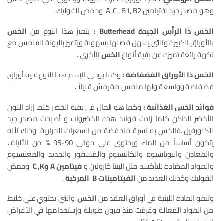
وهو مصدر جيد لفتيامين A ,C , B1, B2 وحمض الفوليك .
الخس ذا الرأس الجيدة Butterhead :
يتميز هذا النوع من
الخس
بالأوراق الكبيرة والتي يسهل فصلها بسهولة ويتميز باليونة الملمس مع
نكهة رائعة تميزه عن بقية أنواع
الخس
الأخري .
الخس ذا الأوراق الفضفاضة :
وكما يوحي الإسم هذا النوع لديه أوراق
فضفاضة وواسعة ولها ملمس مقرمش قليلاً .
فوائد الخس الغذائية :
وكما هو الحال في بقية الخضر كلما إزاد اللون
الأخضر الداكن كلما زادت فوائد هذه الخضروات و أصبحت مصدر جيد
للكلورفيل .فالخس به نسبة منخفضة من السعرات الحرارية وذلك لأنه
يتكون أساساً من الماء ويحتوي علي حوالي 90-95 % من الألياف
والمعادن والبوتاسيوم والكالسيوم والفسفور والحديد والمغنسيوم
والمواد المضادة للتأكسد مثل البيتا كاروتين و
فيتامين A وC ,K
وحمض
الفوليك وكذلك العديد من
الفيتامينات B المركبة
.
وتنمو المادة اللبنية في أوراق العقد من
الخس
.والتي تحتوي علي خليط
من المواد الفعالة وعُرفت منذ قرون طويلة وإستخدامها في الأغراض