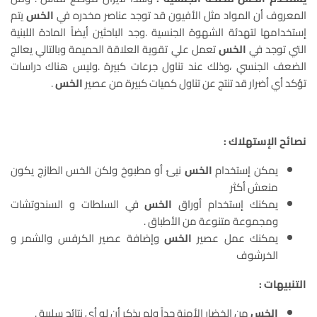
المعروف أن المواد مثل الأفيون قد توجد عناصر مخدره في
الخس
يتم
إستخدامها لتهدئة الشهوة الجنسية .وجد الباحثين أيضاً المادة اللبنية
التي توجد في
الخس
تعمل علي تقوية العلاقة الحميمة وبالتالي يعالج
الضعف الجنسي ،وذلك عند تناول جرعات كبيرة .وليس هناك دراسات
تؤكد أي أضرار قد تنتج عن تناول كميات كبيرة من عصير
الخس
.
نصائح الإستهلاك :
يمكن إستخدام
الخس
نيئ أو مطبوخ ولكن الخس الطازج يكون
منعش أكثر
يمكنك إستخدام أوراق
الخس
في السلطات و السندوتشات
ومجموعة متنوعة من الأطباق .
يمكنك عمل عصير
الخس
وإضافة عصير الكرفس والشمر و
الخرشوف
التنبيهات :
الخس
من الخضار الأمنة جداً ولم يذكر أن له أي نتائج سلبية .