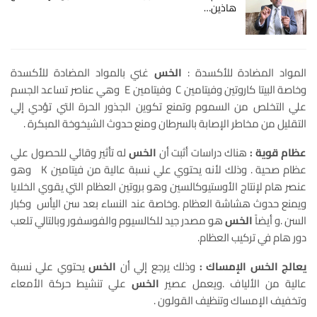
هاذين…
المواد المضادة للأكسدة :
الخس
غني بالمواد المضادة للأكسدة
وخاصة البيتا كاروتين وفيتامين C وفيتامين E وهي عناصر تساعد الجسم
علي التخلص من السموم وتمنع تكوين الجذور الحرة التي تؤدي إلي
التقليل من مخاطر الإصابة بالسرطان ومنع حدوث الشيخوخة المبكرة .
عظام قوية :
هناك دراسات أثبت أن
الخس
له تأثير وقائي للحصول علي
عظام صحية . وذلك لأنه يحتوي علي نسبة عالية من فيتامين K وهو
عنصر هام لإنتاج الأوستيوكالسين وهو بروتين العظام التي يقوي الخلايا
ويمنع حدوث هشاشة العظام .وخاصة عند النساء بعد سن اليأس وكبار
السن .و أيضاً
الخس
هو مصدر جيد للكالسيوم والفوسفور وبالتالي تلعب
دور هام في تركيب العظام.
يعالج الخس الإمساك :
وذلك يرجع إلي أن
الخس
يحتوي علي نسبة
عالية من الألياف .ويعمل عصير
الخس
علي تنشيط حركة الأمعاء
وتخفيف الإمساك وتنظيف القولون .