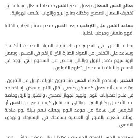
يعالج الخس السعال :
يعمل عصير
الخس
كمضاد للسعال ويساعد في
تخفيف السعال العصبي وكذلك يعالج الربو وإلتهاب الشعب الهوائية .
يساعد الخس علي الترطيب :
يعد
الخس
مصدر ممتاز لترطيب الخلايا
.فهو منعش ومرطب للخلايا .
يساعد الخس علي التطهير : وذلك نتيجة المواد المضادة للأكسدة
ويساعد علي التخلص من المواد الضارة التي تتراكم في الجسم . ويعمل
البوتاسيوم كمدر للبول وبالتالي يتخلص من السموم التي توجد في
الجسم .والألياف تساعد علي تطهير القولون .
التخدير :
إستخدم الأطباء
الخس
منذ قرون طويلة كبديل عن الأفيون .
وذلك بسب أنه يعمل كمسكن طبيعي لقتل الألم .و يمكن إستخدامه
في علاج إضطرابات النوم ، وتهيج الجهاز العصبي ، والقلق والأرق وخاصة
عند الأطفال وكبار السن .وبالتاي عند تناول كوب عصير من
الخس
أو
الكرفس قبل ساعة من موعد النوم يجعلك تنعم بليلة نوم هادئة
.وكلما شعرت بالقلق أو العصبية يساعدك في الإسترخاء والهدوء
النفسي .
يستخدم الخس للصحة الجنسية :
وهذا لايزال موضع نقاش . ومن