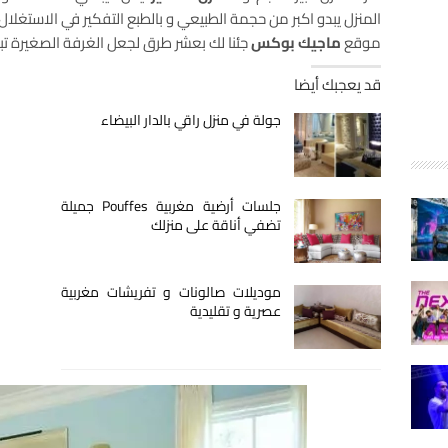
المنزل يبدو اكبر من حجمة الطبيعي و بالطبع التفكير في الاستغلال
موقع
ماجيك بوكس
جئنا لك بعشر طرق لجعل الغرفة الصغيرة تبد
قد يعجبك أيضا
جولة في منزل راقي بالدار البيضاء
جلسات أرضية مغربية Pouffes جميلة
تضفي أناقة على منزلك
موديلات صالونات و تفريشات مغربية
عصرية و تقليدية