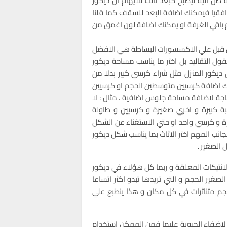
ظل اليه ليصبح كبعد ثالث للايهام ان ديكور
قيا فيمكنك اضافة البعد للسقف كما قلنا
السقف اولا ثم باقي الغرفة او يمكنك اضافة لون اغمق من
نا من قبل علي الاكسسورات البساطة هي الافضل
قول التقاليد بل اختر ما يناسب مساحة ديكور
 ديكور المنزل مثل شراء كرسي كبير بدلا من
نك اضافة كرسيين متوسطين الحجم او كرسيين
ة لاضافة مساحة جلوس اضافية . مثال : لا
ة كبيرة و اخري صغيرة و كرسيين و طاولة
رة و كرسي واحد او حتي الاستغناء عن الشكل
انب المهم اختر الاثاث بما يناسب شكل ديكور
 الصغير .
 الانتيكات المعلقة و ربما كل هؤلاء في ديكور
صغير الحجم و التي تريدها تبدو اكثر اتساعا
رة بدلا من 5 لوحات صغيرات الحجم متناثرات في كل مكان و هذا ينطبع علي
زل لاضفاء الحيوية عليها فمن الممكن استخدام