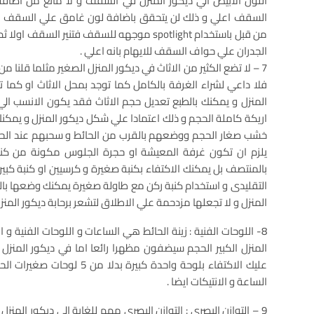
اللون الابيض الي ديكور المنزل في السقف و لا مانع من اضافة 
السقف اعلي و ذلك لن يتحقق باضافة لون غامق علي السقف اف
من قبل باستخدام spotlight موجهه للسقف فتنير 
الجدران علي حواف السقف للايهام بانه اعلي .
7 – لا تضع الكثير من الاثاث في ديكور المنزل الصغير مثلما قل
فلا داعي لشراء الغرفة بالكامل كما توجد بمحل الاثاث او كما ت
المنزل و يمكنك بالطبع تعديل حجم الاثاث فقد يكون الانسب الي
اريكة كاملة الحجم و ذلك اعتمادا علي شكل ديكور المنزل و يمك
خشب صغار الحجم ووضعهم بالقرب من الحائط و سحبهم عند الحاج
يلزم ان تكون غرفة المعيشة او حجرة الجلوس مكونة من كنب
بالمنتصف بل يمكنك الاكتفاء بكنبة صغيرة و كرسيين او كنبة كبي
التقليدى و استخدام كنبة ركن مع طاولة صغيرة يمكنك وضعها بالج
المنزل و لا تجعلها مزدحمة علي الاطلاق لتشعر برحابة ديكور المنزل
8- اللوحات الفنية : زينة الحائط هي الساعات و اللوحات الفنية و
المنزل الكبير الحجم سيضفون مظهرا رائعا اما في ديكور المنزل ال
عليك الاكتفاء بلوحة واحدة كبي
الساعة و الانتيكات ايضا .
9 – التوازن البصري : التوازن البصري مهم للغاية الي ديكور المن