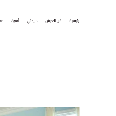
الرئيسية
فن العيش
سيدتي
أسرة
مط