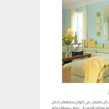
 كل مقبلين علي الزواج يستطيعان تحمل
ما يمكنك اللجوء الي حلول بسيطة ديكور