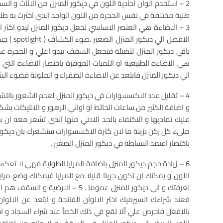
2 – استخدم الوان احادية اللون في ديكور المنزل من الاثاث و ال
ظلية مختلفة في نفس الحجرة من اللون الواحد الذي اخترت به طلاء
3 – الاضاءة هي العنصر الاساسي لجعل ديكور المنزل تيدو اكثر ا
الافضل الي
باقي ديكور المنزل لتضيئة فتجعل السقف يبدو اعلي و الحجرة 
هي الاضاءة الطبيعية او اللمبات الموفرة باختصار الاضاءة الت
الي ديكور المنزل فابتعد عن الاضاءة الصفراء و الملونة فضوء ا
4 – تقليل عدد الاكسسوارات في ديكور المنزل لعدم الشعور بال
و اضافة الكثير من ساعات الحائط او اواني الزهور و الانتيكات بشك
عليك تفاديها و الاكتفاء بالحد الادني منها الذي تشعر معه ان بد
ملىء كل ركن بزينة ما لان كثرة الاكسسوارات ستشعرك بان ديكور
باختصار اعتمد البساطة في ديكور المنزل الصغير .
6 – زيادة حجم ديكور المنزل باضافة المرايا الطولية فهي لا ت
اللون و يمكنك ان تكون جريئا قليلا مع المرايا فيمكنك وضع م
لغرفتك و الي ديكور المنزل عموما . 5 –
فعند شراءك السيرميك اختر الالوان الفاتحة و ابتعد عن الالوان
بالافعل فاحرص علي ألا تقع في ذلك الخطأ عند شراء السجاد و اخت