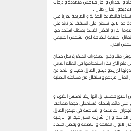
سجاد و الجدران و اختر ملامس متعددة و درجات
 ديكور المنزل مثال .
تساعا فالاضاءة الجذابة و المريحة بصريا هي
 ديكور المنزل الصغير .ضوء الكشاف ( spotlight ) جيدة جدا لانها تسطع علي السقف ثم ترتد علي
عموما اكبر و افضل اضاءة يمكنك استخدامها
ي تماثل الطبيعة لاضافة لون الشمس الطبيعي
لشمس ابيض .
تشوش مثلا وضع الديكورات الصغيرة بكل مكان
ل عام التي يكثر استخدامها في العالم العربي
ونها لن يبدو ديكور المنزل جميلا و ابتعد عن
 المنزل مزدحم و ستقلل من مساحته الاصلية
عكس الصور فحسب بل انها ايضا تعكس الضوء و
رايا علي حائط باكمله فستعطي حجما مضاعفا
 الارضية و السقف هم الجدران الخامسة و السادسة في ديكور المنزل
 الداكنة و إن اشتريت السيراميك او الارضية
ر الالوان الفاتحة و الناصعة و يفضل اعتماد