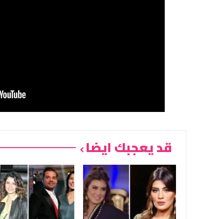
قد يعجبك ايضا