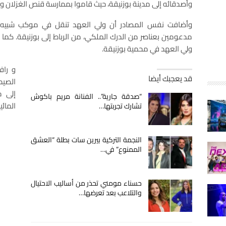
وأصدقائه إلى مدينة بوزنيقة، حيث قاموا بممارسة قنص الغزلان وا
وأضافت نفس المصادر أن ولي العهد تنقل في موكب شبيه 
مدعومين بعناصر من الدرك الملكي، من الرباط إلى بوزنيقة. كما 
ولي العهد في محمية بوزنيقة.
و راف
قد يعجبك أيضا
الصيد
إلى ج
“صدقة جارية”.. الفنانة مريم باكوش
المائي
تشارك تجربتها…
النجمة التركية بيرين سات بطلة “العشق
الممنوع” في…
حسناء مومني تحذر من أساليب الاحتيال
والتلاعب بعد تعرضها…