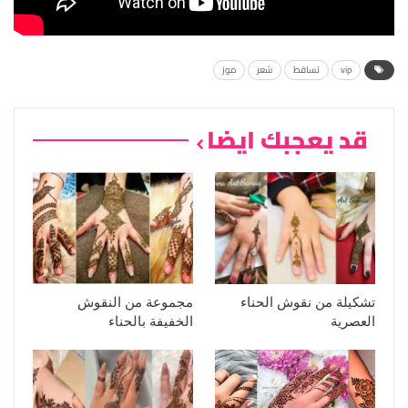
vip
تساقط
شعر
موز
قد يعجبك ايضا
تشكيلة من نقوش الحناء
مجموعة من النقوش
العصرية
الخفيفة بالحناء