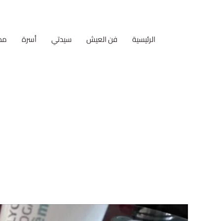
الرئيسية
فن العيش
سيدتي
أسرة
مط